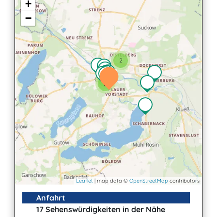
+
−
2
2
2
Leaflet
| map data ©
OpenStreetMap
contributors
Anfahrt
17 Sehenswürdigkeiten in der Nähe