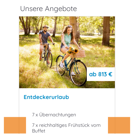
Unsere Angebote
,50 €
ab
813 €
Entdeckerurlaub
Ganz
hstück
7 x Übernachtungen
2
7 x reichhaltiges Frühstück vom
2 
ht
Buffet
Bu