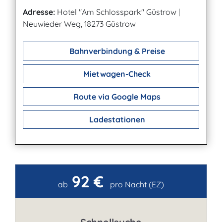
Adresse:
Hotel "Am Schlosspark" Güstrow
|
Neuwieder Weg, 18273 Güstrow
Bahnverbindung & Preise
Mietwagen-Check
Route via Google Maps
Ladestationen
92 €
Kontakt
ab
pro Nacht (EZ)