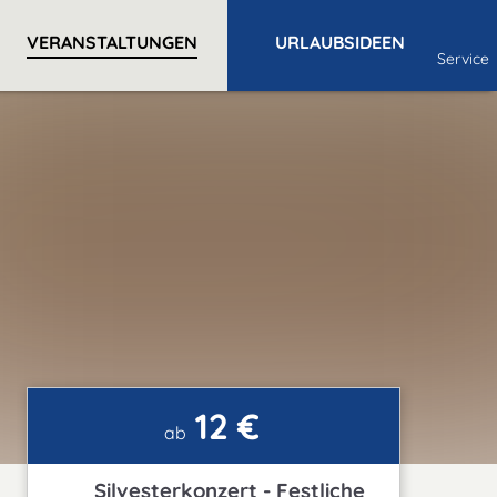
VERANSTALTUNGEN
URLAUBSIDEEN
Service
12 €
ab
Silvesterkonzert - Festliche