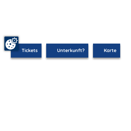
Tickets
Unterkunft?
Karte
mvp.de - Urlaub & Freizeit
© 2026
MANET Marketing GmbH