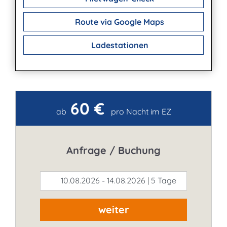
Route via Google Maps
Ladestationen
60 €
Kontakt
ab
pro Nacht im EZ
Anfrage / Buchung
10.08.2026 - 14.08.2026 | 5 Tage
weiter