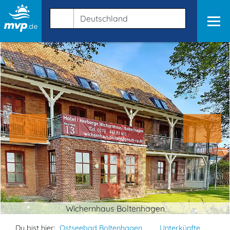
Wichernhaus Boltenhagen
Du bist hier:
Ostseebad Boltenhagen
Unterkünfte