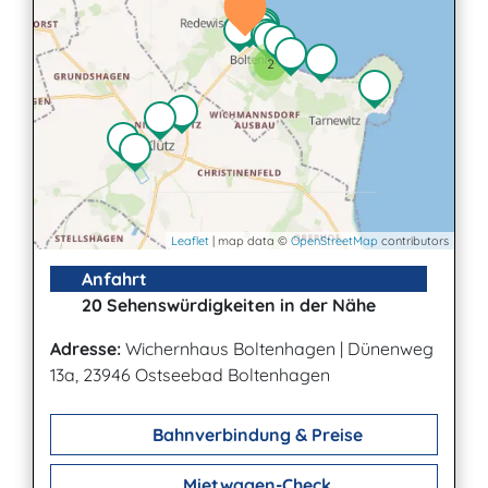
2
Leaflet
| map data ©
OpenStreetMap
contributors
Anfahrt
20 Sehenswürdigkeiten in der Nähe
Adresse:
Wichernhaus Boltenhagen
|
Dünenweg
13a, 23946 Ostseebad Boltenhagen
Bahnverbindung & Preise
Mietwagen-Check