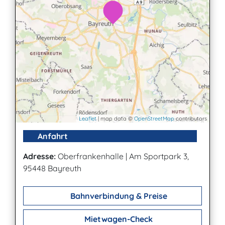
Leaflet
| map data ©
OpenStreetMap
contributors
Anfahrt
Adresse:
Oberfrankenhalle
|
Am Sportpark 3,
95448 Bayreuth
Bahnverbindung & Preise
Mietwagen-Check