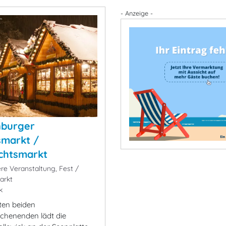
- Anzeige -
nburger
smarkt /
chtsmarkt
e Veranstaltung, Fest /
arkt
k
ten beiden
chenenden lädt die