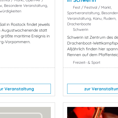
stival / Markt, Open-Air /
w, Besondere Veranstaltung,
Fest / Festival / Markt,
würdigkeiten
Sportveranstaltung, Besonder
Veranstaltung, Kanu, Rudern,
Drachenboote
ail in Rostock findet jeweils
Schwerin
n Augustwochenende statt
 größte maritime Ereignis in
Schwerin ist Zentrum des d
rg-Vorpommern.
Drachenboot-Wettkampfspo
Alljährlich finden hier span
Rennen auf dem Pfaffenteich
Freizeit- & Sport
ur Veranstaltung
zur Veranstaltu