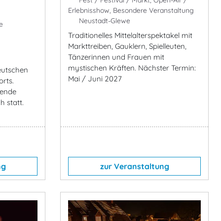
Fest / Festival / Markt, Open-Air /
Erlebnisshow, Besondere Veranstaltung
Neustadt-Glewe
e
Traditionelles Mittelalterspektakel mit
Markttreiben, Gauklern, Spielleuten,
Tänzerinnen und Frauen mit
mystischen Kräften. Nächster Termin:
eutschen
Mai / Juni 2027
rts.
nende
 statt.
ng
zur Veranstaltung