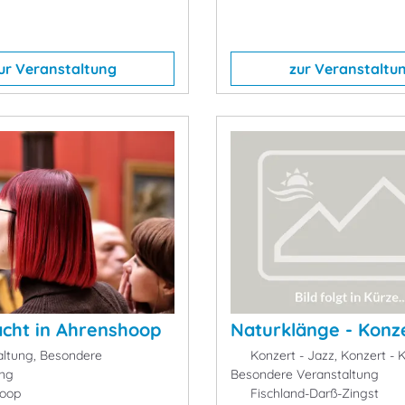
ur Veranstaltung
zur Veranstaltu
cht in Ahrenshoop
Naturklänge - Konz
ltung, Besondere
Konzert - Jazz, Konzert - K
ung
Besondere Veranstaltung
oop
Fischland-Darß-Zingst