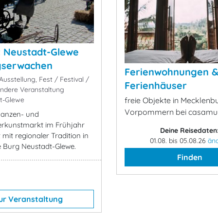
 Neustadt-Glewe
gserwachen
Ferienwohnungen 
usstellung, Fest / Festival /
Ferienhäuser
ondere Veranstaltung
t-Glewe
freie Objekte in Mecklenb
Vorpommern bei casamu
lanzen- und
rkunstmarkt im Frühjahr
Deine Reisedaten
mit regionaler Tradition in
01.08. bis 05.08.26
än
 Burg Neustadt-Glewe.
Finden
ur Veranstaltung