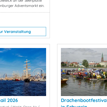
llewick an der Seenplatte
nburger Adventsmarkt ein.
ur Veranstaltung
ail 2026
Drachenbootfestiva
in Schwerin