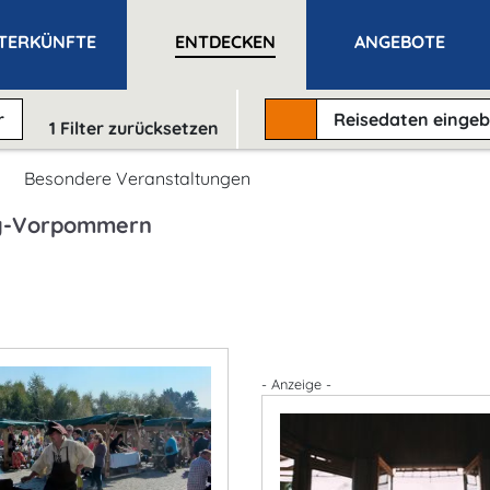
TERKÜNFTE
ENTDECKEN
ANGEBOTE
r
Reisedaten
einge
1
Filter zurücksetzen
Besondere Veranstaltungen
rg-Vorpommern
- Anzeige -