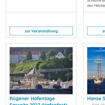
Scheune Bo
den Meckle
zur Veranstaltung
z
Rügener Hafentage
Hanse S
Sassnitz 2027 (Hafenfest)