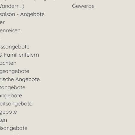
andern...)
Gewerbe
saison - Angebote
ter
enreisen
n
essangebote
& Familienfeiern
achten
gsangebote
rische Angebote
tangebote
angebote
eitsangebote
gebote
ten
nisangebote