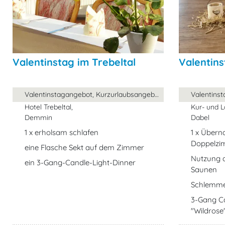
Valentinstag im Trebeltal
Valentins
Valentinstagangebot, Kurzurlaubsangebot, ...
Hotel Trebeltal,
Kur- und L
Demmin
Dabel
1 x erholsam schlafen
1 x Über
Doppelzi
eine Flasche Sekt auf dem Zimmer
Nutzung d
ein 3-Gang-Candle-Light-Dinner
Saunen
Schlemme
3-Gang Ca
"Wildrose