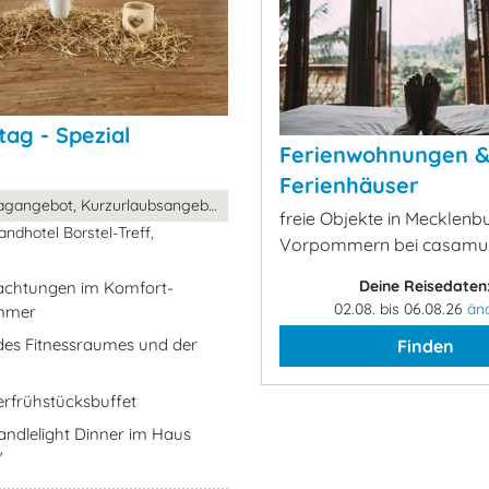
tag - Spezial
Ferienwohnungen 
Ferienhäuser
Valentinstagangebot, Kurzurlaubsangebot, ...
freie Objekte in Mecklenb
andhotel Borstel-Treff,
Vorpommern bei casamu
Deine Reisedaten
nachtungen im Komfort-
02.08. bis 06.08.26
än
mmer
es Fitnessraumes und der
Finden
rfrühstücksbuffet
ndlelight Dinner im Haus
"