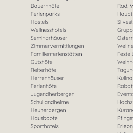
Bauernhöfe
Rad, W
Ferienparks
Haupt
Hostels
Silves
Wellnesshotels
Grupp
Seminarhäuser
Oster
Zimmervermittlungen
Welln
Familienferienstätten
Feste 
Gutshöfe
Weihn
Reiterhöfe
Tagun
Herrenhäuser
Kulina
Ferienhöfe
Rabat
Jugendherbergen
Event
Schullandheime
Hochz
Heuherbergen
Kuran
Hausboote
Pfings
Sporthotels
Erleb