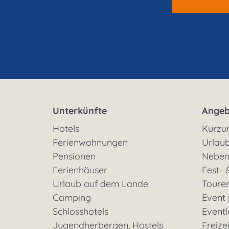
Unterkünfte
Angeb
Hotels
Kurzu
Ferienwohnungen
Urlaub
Pensionen
Neben
Ferienhäuser
Fest- 
Urlaub auf dem Lande
Toure
Camping
Event
Schlosshotels
Eventl
Jugendherbergen, Hostels
Freizei