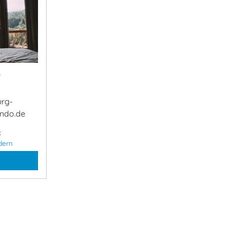
&
urg-
ndo.de
:
dern