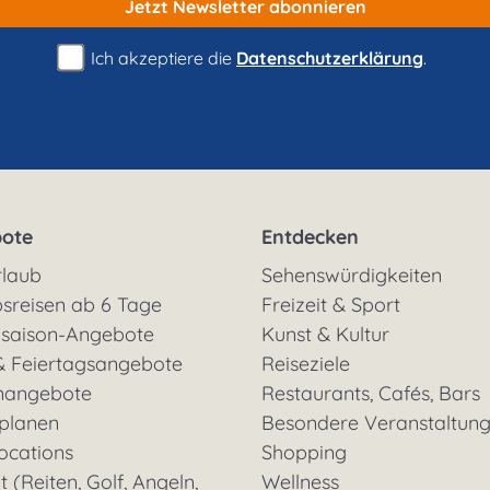
Jetzt Newsletter
abonnieren
Ich akzeptiere die
Datenschutzerklärung
.
ote
Entdecken
rlaub
Sehenswürdigkeiten
sreisen ab 6 Tage
Freizeit & Sport
saison-Angebote
Kunst & Kultur
& Feiertagsangebote
Reiseziele
nangebote
Restaurants, Cafés, Bars
 planen
Besondere Veranstaltun
ocations
Shopping
t (Reiten, Golf, Angeln,
Wellness