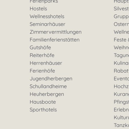
Ferienparks
Haupt
Hostels
Silves
Wellnesshotels
Grupp
Seminarhäuser
Oster
Zimmervermittlungen
Welln
Familienferienstätten
Feste 
Gutshöfe
Weihn
Reiterhöfe
Tagun
Herrenhäuser
Kulina
Ferienhöfe
Rabat
Jugendherbergen
Event
Schullandheime
Hochz
Heuherbergen
Kuran
Hausboote
Pfings
Sporthotels
Erleb
Kultu
Tanzk