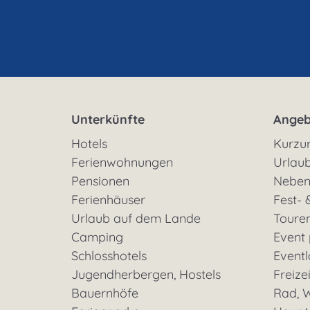
Unterkünfte
Angeb
Hotels
Kurzu
Ferienwohnungen
Urlaub
Pensionen
Neben
Ferienhäuser
Fest- 
Urlaub auf dem Lande
Toure
Camping
Event
Schlosshotels
Eventl
Jugendherbergen, Hostels
Freizei
Bauernhöfe
Rad, W