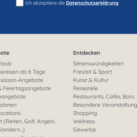
Ich akzeptiere die
Datenschutzerklärung
.
ote
Entdecken
rlaub
Sehenswürdigkeiten
sreisen ab 6 Tage
Freizeit & Sport
saison-Angebote
Kunst & Kultur
& Feiertagsangebote
Reiseziele
nangebote
Restaurants, Cafés, Bars
 planen
Besondere Veranstaltun
ocations
Shopping
t (Reiten, Golf, Angeln,
Wellness
andern...)
Gewerbe