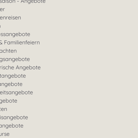
saison - Angebote
ter
enreisen
n
essangebote
& Familienfeiern
achten
gsangebote
rische Angebote
tangebote
angebote
eitsangebote
gebote
ten
nisangebote
rangebote
urse