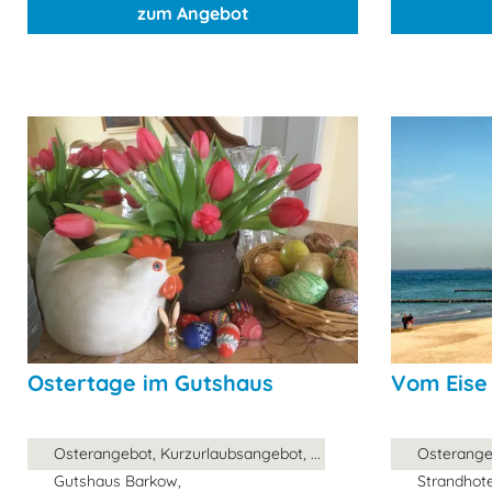
zum Angebot
Ostertage im Gutshaus
Vom Eise b
Osterangebot, Kurzurlaubsangebot, ...
Osterangeb
Gutshaus Barkow,
Strandhote