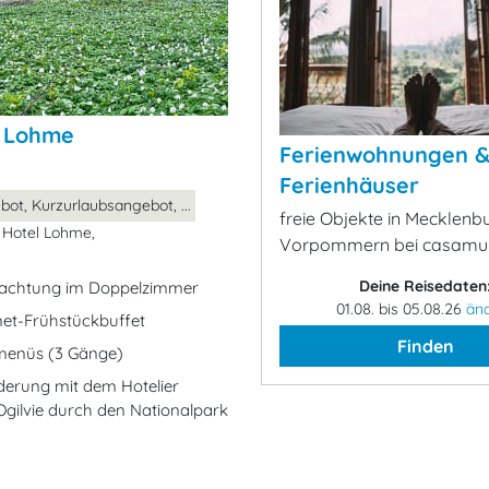
n Lohme
Ferienwohnungen 
Ferienhäuser
ot, Kurzurlaubsangebot, ...
freie Objekte in Mecklenb
Hotel Lohme,
Vorpommern bei casamu
Deine Reisedaten
nachtung im Doppelzimmer
01.08. bis 05.08.26
än
et-Frühstückbuffet
Finden
menüs (3 Gänge)
erung mit dem Hotelier
Ogilvie durch den Nationalpark