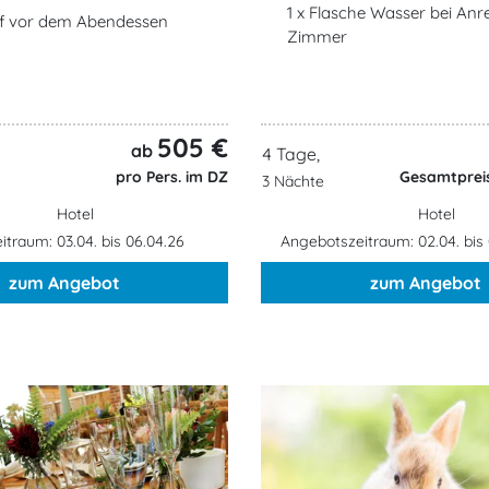
1 x Flasche Wasser bei Anr
tif vor dem Abendessen
Zimmer
505 €
ab
4 Tage,
pro Pers. im DZ
Gesamtpreis
3 Nächte
Hotel
Hotel
traum: 03.04. bis 06.04.26
Angebotszeitraum: 02.04. bis
zum Angebot
zum Angebot