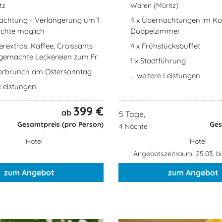
tz
Waren (Müritz)
achtung - Verlängerung um 1
4 x Übernachtungen im Ko
chte möglich
Doppelzimmer
erextras, Kaffee, Croissants
4 x Frühstücksbuffet
gemachte Leckereien zum Fr
1 x Stadtführung
rbrunch am Ostersonntag
... weitere Leistungen
e Leistungen
399 €
ab
5 Tage,
Gesamtpreis (pro Person)
Ges
4 Nächte
Hotel
Hotel
Angebotszeitraum: 25.03. bi
zum Angebot
zum Angebot