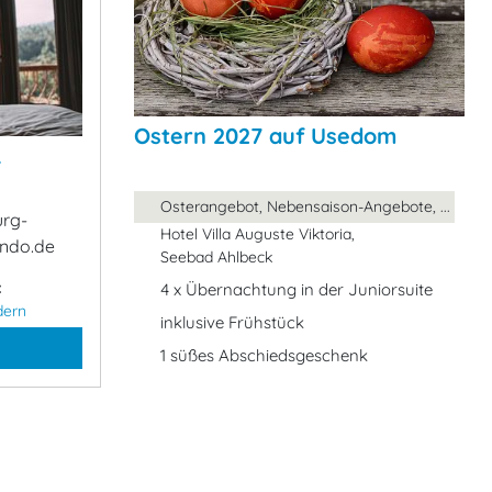
Ostern 2027 auf Usedom
&
Osterangebot, Nebensaison-Angebote, ...
urg-
Hotel Villa Auguste Viktoria,
ndo.de
Seebad Ahlbeck
:
4 x Übernachtung in der Juniorsuite
dern
inklusive Frühstück
1 süßes Abschiedsgeschenk