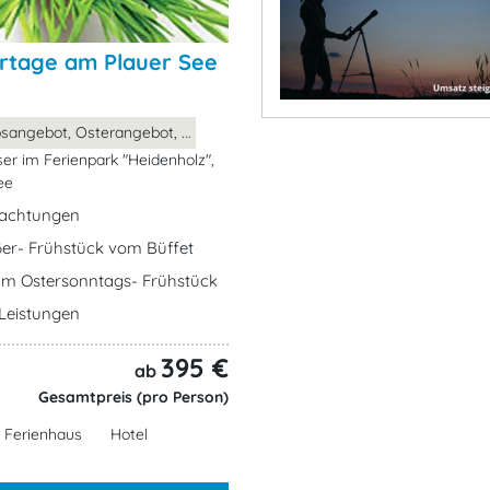
ertage am Plauer See
sangebot, Osterangebot, ...
er im Ferienpark "Heidenholz",
ee
nachtungen
ßer- Frühstück vom Büffet
zum Ostersonntags- Frühstück
e Leistungen
395 €
ab
Gesamtpreis (pro Person)
Ferienhaus
Hotel