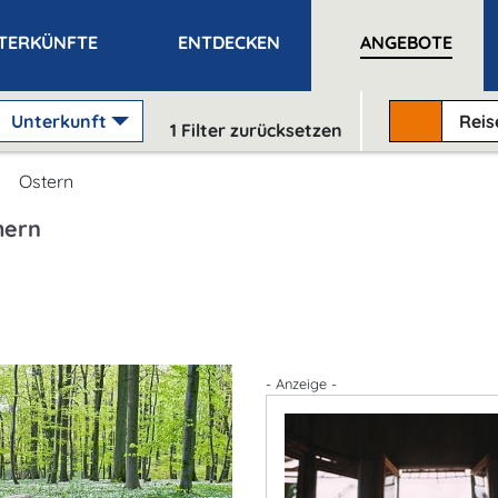
TERKÜNFTE
ENTDECKEN
ANGEBOTE
Unterkunft
Rei
1
Filter zurücksetzen
Ostern
mern
- Anzeige -