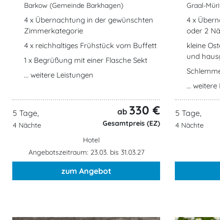
Barkow (Gemeinde Barkhagen)
Graal-Müri
4 x Übernachtung in der gewünschten
4 x Übern
Zimmerkategorie
oder 2 Nä
4 x reichhaltiges Frühstück vom Buffett
kleine Ost
und haus
1 x Begrüßung mit einer Flasche Sekt
Schlemme
... weitere Leistungen
... weiter
330 €
ab
5 Tage,
5 Tage,
Gesamtpreis (EZ)
4 Nächte
4 Nächte
Hotel
Angebotszeitraum: 23.03. bis 31.03.27
zum Angebot