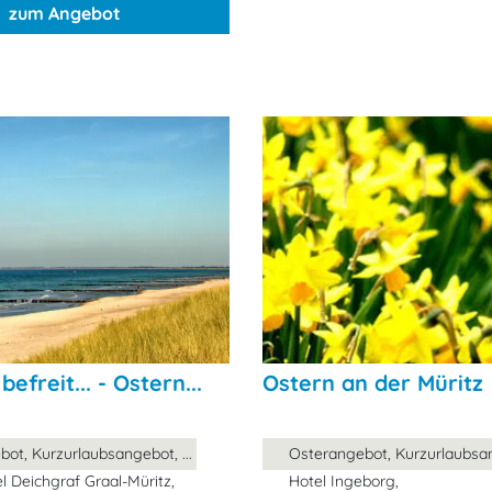
zum Angebot
efreit... - Ostern...
Ostern an der Müritz
ot, Kurzurlaubsangebot, ...
Osterangebot, Kurzurlaubsang
l Deichgraf Graal-Müritz,
Hotel Ingeborg,