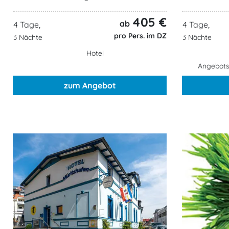
405 €
ab
4 Tage,
4 Tage,
pro Pers. im DZ
3 Nächte
3 Nächte
Hotel
Angebotsz
zum Angebot