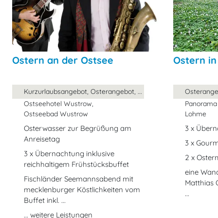
Ostern an der Ostsee
Ostern i
Kurzurlaubsangebot, Osterangebot, ...
Osterangeb
Ostseehotel Wustrow,
Panorama 
Ostseebad Wustrow
Lohme
Osterwasser zur Begrüßung am
3 x Über
Anreisetag
3 x Gourm
3 x Übernachtung inklusive
2 x Oster
reichhaltigem Frühstücksbuffet
eine Wand
Fischländer Seemannsabend mit
Matthias 
mecklenburger Köstlichkeiten vom
...
Buffet inkl. ...
... weitere Leistungen