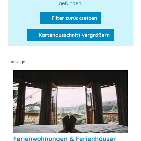
gefunden.
Filter zurücksetzen
Kartenausschnitt vergrößern
- Anzeige -
Ferienwohnungen & Ferienhäuser