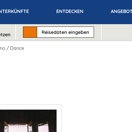
NTERKÜNFTE
ENTDECKEN
ANGEBO
Reisedaten
eingeben
etzen
hno / Dance