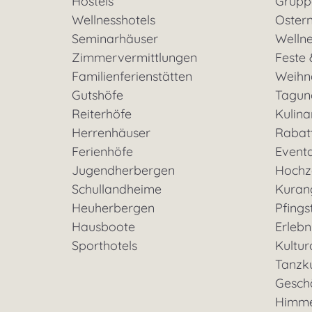
Hostels
Grupp
Wellnesshotels
Oster
Seminarhäuser
Welln
Zimmervermittlungen
Feste 
Familienferienstätten
Weihn
Gutshöfe
Tagun
Reiterhöfe
Kulina
Herrenhäuser
Rabat
Ferienhöfe
Event
Jugendherbergen
Hochz
Schullandheime
Kuran
Heuherbergen
Pfings
Hausboote
Erleb
Sporthotels
Kultu
Tanzk
Geschä
Himme