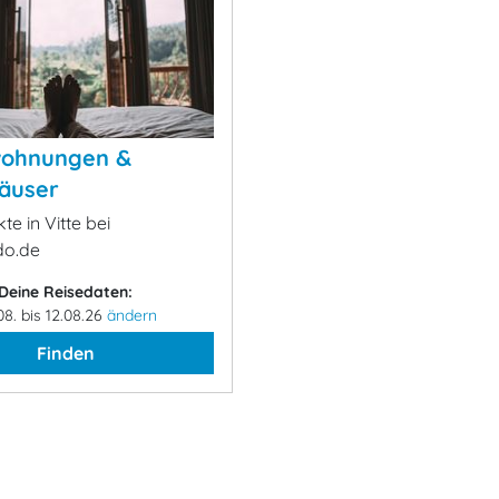
wohnungen &
äuser
te in Vitte bei
o.de
Deine Reisedaten:
08. bis 12.08.26
ändern
Finden