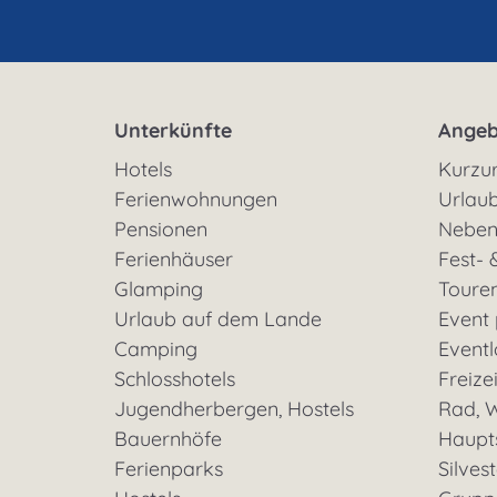
Unterkünfte
Angeb
Hotels
Kurzu
Ferienwohnungen
Urlaub
Pensionen
Neben
Ferienhäuser
Fest- 
Glamping
Toure
Urlaub auf dem Lande
Event
Camping
Eventl
Schlosshotels
Freizei
Jugendherbergen, Hostels
Rad, W
Bauernhöfe
Haupt
Ferienparks
Silves