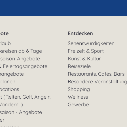
ote
Entdecken
rlaub
Sehenswürdigkeiten
sreisen ab 6 Tage
Freizeit & Sport
saison-Angebote
Kunst & Kultur
& Feiertagsangebote
Reiseziele
nangebote
Restaurants, Cafés, Bars
 planen
Besondere Veranstaltun
ocations
Shopping
t (Reiten, Golf, Angeln,
Wellness
andern...)
Gewerbe
saison - Angebote
ter