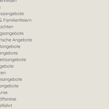
enreisen
n
essangebote
& Familienfeiern
achten
gsangebote
rische Angebote
tangebote
angebote
eitsangebote
gebote
ten
nisangebote
rangebote
urse
ftsreise
lfahrt