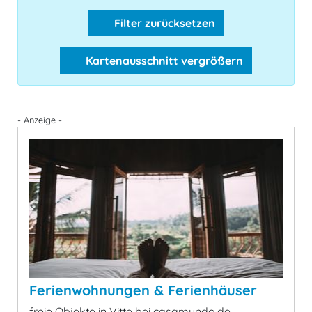
Filter zurücksetzen
Kartenausschnitt vergrößern
- Anzeige -
Ferienwohnungen & Ferienhäuser
freie Objekte in Vitte bei casamundo.de