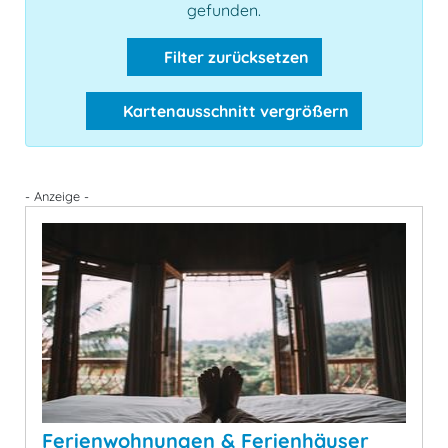
gefunden.
Filter zurücksetzen
Kartenausschnitt vergrößern
- Anzeige -
Ferienwohnungen & Ferienhäuser