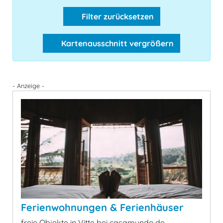
Filter zurücksetzen
Kartenausschnitt vergrößern
- Anzeige -
Ferienwohnungen & Ferienhäuser
freie Objekte in Vitte bei casamundo.de