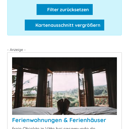
Filter zurücksetzen
Kartenausschnitt vergrößern
- Anzeige -
Ferienwohnungen & Ferienhäuser
freie Objekte in Vitte bei casamundo.de