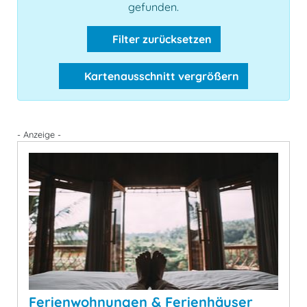
gefunden.
Filter zurücksetzen
Kartenausschnitt vergrößern
- Anzeige -
Ferienwohnungen & Ferienhäuser