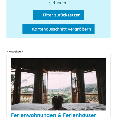
gefunden.
Filter zurücksetzen
Kartenausschnitt vergrößern
- Anzeige -
Ferienwohnungen & Ferienhäuser