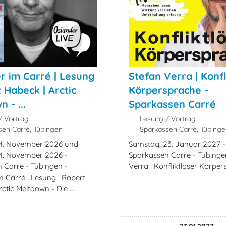
r im Carré | Lesung
Stefan Verra | Konfl
 Habeck | Arctic
Körpersprache -
 - ...
Sparkassen Carré
 Vortrag
Lesung / Vortrag
en Carré, Tübingen
Sparkassen Carré, Tübinge
14. November 2026 und
Samstag, 23. Januar 2027 -
4. November 2026 -
Sparkassen Carré - Tübinge
 Carré - Tübingen -
Verra | Konfliktlöser Körpe
m Carré | Lesung | Robert
ctic Meltdown - Die ...