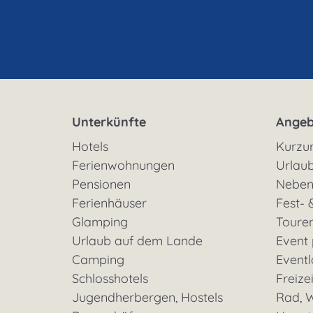
Unterkünfte
Angeb
Hotels
Kurzu
Ferienwohnungen
Urlaub
Pensionen
Neben
Ferienhäuser
Fest- 
Glamping
Toure
Urlaub auf dem Lande
Event
Camping
Eventl
Schlosshotels
Freizei
Jugendherbergen, Hostels
Rad, W