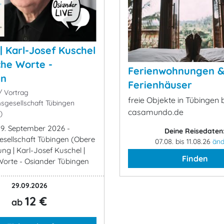
| Karl-Josef Kuschel
che Worte -
Ferienwohnungen 
en
Ferienhäuser
 Vortrag
freie Objekte in Tübingen 
gesellschaft Tübingen
casamundo.de
)
29. September 2026 -
Deine Reisedaten
ellschaft Tübingen (Obere
07.08. bis 11.08.26
änd
ung | Karl-Josef Kuschel |
Finden
orte - Osiander Tübingen
29.09.2026
12 €
ab