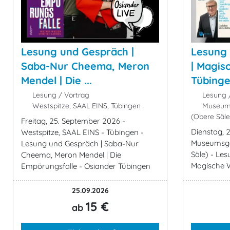
Lesung und Gespräch |
Lesung 
Saba-Nur Cheema, Meron
| Magis
Mendel | Die ...
Tübing
Lesung / Vortrag
Lesung /
Westspitze, SAAL EINS, Tübingen
Museums
(Obere Säle
Freitag, 25. September 2026 -
Dienstag, 
Westspitze, SAAL EINS - Tübingen -
Museumsges
Lesung und Gespräch | Saba-Nur
Säle) - Les
Cheema, Meron Mendel | Die
Magische W
Empörungsfalle - Osiander Tübingen
25.09.2026
15 €
ab