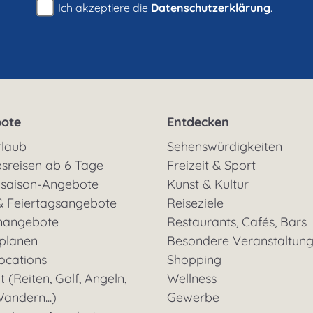
Ich akzeptiere die
Datenschutzerklärung
.
ote
Entdecken
rlaub
Sehenswürdigkeiten
sreisen ab 6 Tage
Freizeit & Sport
saison-Angebote
Kunst & Kultur
& Feiertagsangebote
Reiseziele
nangebote
Restaurants, Cafés, Bars
 planen
Besondere Veranstaltun
ocations
Shopping
t (Reiten, Golf, Angeln,
Wellness
andern...)
Gewerbe