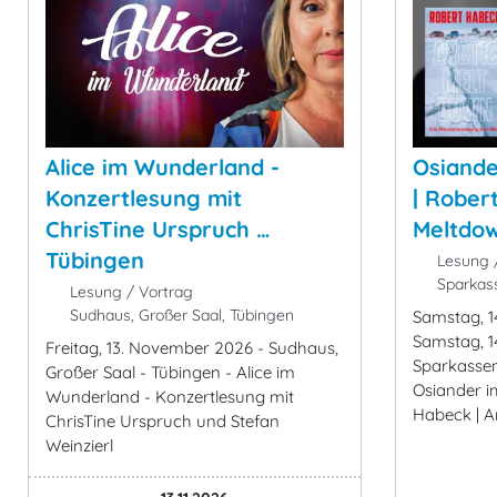
Alice im Wunderland -
Osiande
Konzertlesung mit
| Robert
ChrisTine Urspruch …
Meltdown
Tübingen
Lesung /
Sparkass
Lesung / Vortrag
Sudhaus, Großer Saal, Tübingen
Samstag, 
Samstag, 1
Freitag, 13. November 2026 - Sudhaus,
Sparkassen
Großer Saal - Tübingen - Alice im
Osiander i
Wunderland - Konzertlesung mit
Habeck | Ar
ChrisTine Urspruch und Stefan
Weinzierl