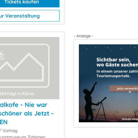
Tickets kaufen
ur Veranstaltung
- Anzeige -
Kalkofe - Nie war
schöner als Jetzt -
EN
 Vortrag
unstmuseum Tübingen,