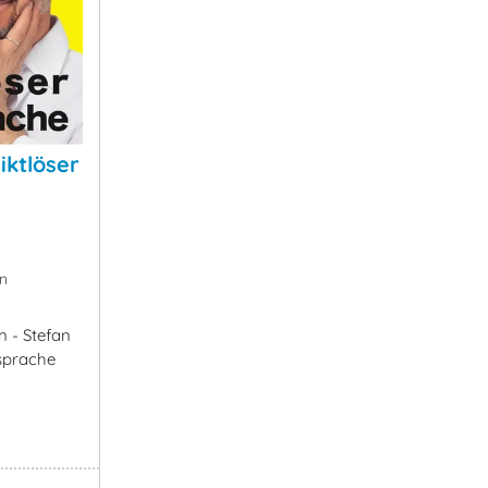
iktlöser
n
n - Stefan
rsprache