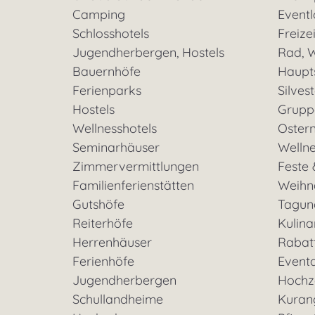
Camping
Eventl
Schlosshotels
Freizei
Jugendherbergen, Hostels
Rad, W
Bauernhöfe
Haupt
Ferienparks
Silves
Hostels
Grupp
Wellnesshotels
Oster
Seminarhäuser
Welln
Zimmervermittlungen
Feste 
Familienferienstätten
Weihn
Gutshöfe
Tagun
Reiterhöfe
Kulina
Herrenhäuser
Rabat
Ferienhöfe
Event
Jugendherbergen
Hochz
Schullandheime
Kuran