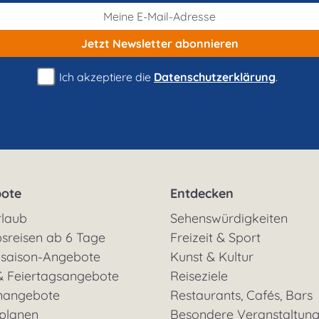
Jetzt Newsletter
abonnieren
Ich akzeptiere die
Datenschutzerklärung
.
ote
Entdecken
rlaub
Sehenswürdigkeiten
sreisen ab 6 Tage
Freizeit & Sport
saison-Angebote
Kunst & Kultur
& Feiertagsangebote
Reiseziele
nangebote
Restaurants, Cafés, Bars
 planen
Besondere Veranstaltun