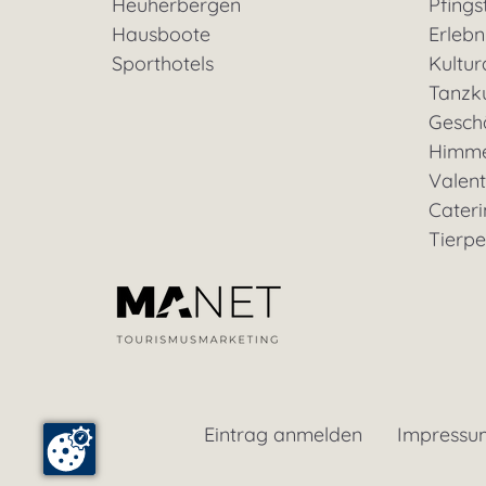
Heuherbergen
Pfings
Hausboote
Erleb
Sporthotels
Kultu
Tanzk
Geschä
Himme
Valent
Cateri
Tierp
Eintrag anmelden
Impressu