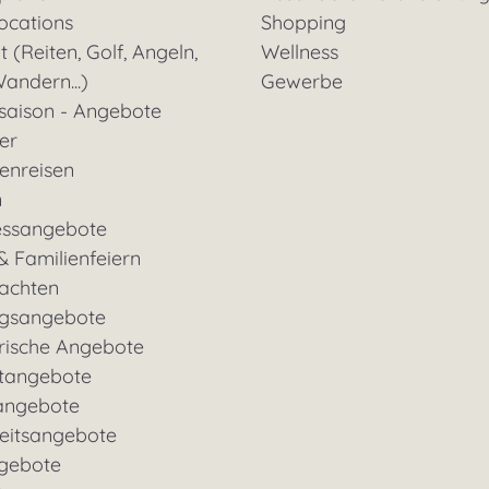
ocations
Shopping
t (Reiten, Golf, Angeln,
Wellness
andern...)
Gewerbe
saison - Angebote
ter
enreisen
n
essangebote
& Familienfeiern
achten
gsangebote
rische Angebote
tangebote
angebote
eitsangebote
gebote