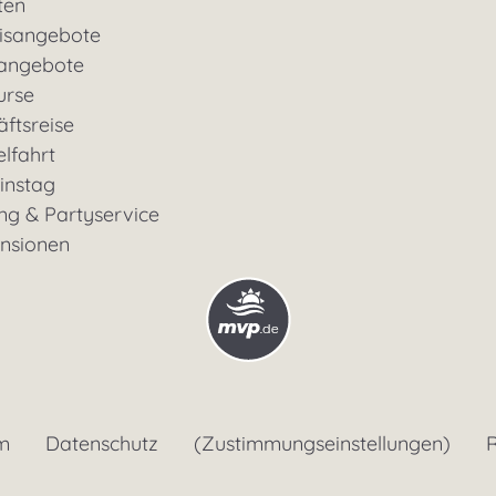
ten
nisangebote
rangebote
urse
ftsreise
lfahrt
instag
ng & Partyservice
ensionen
m
Datenschutz
(Zustimmungseinstellungen)
R