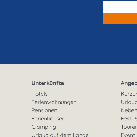
Unterkünfte
Angeb
Hotels
Kurzu
Ferienwohnungen
Urlaub
Pensionen
Neben
Ferienhäuser
Fest- 
Glamping
Toure
Urlaub auf dem Lande
Event