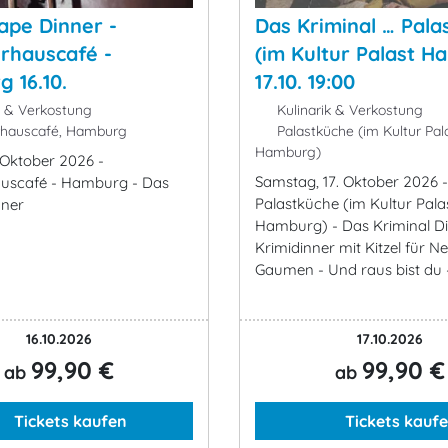
ape Dinner -
Das Kriminal … Pala
urhauscafé -
(im Kultur Palast H
 16.10.
17.10. 19:00
k & Verkostung
Kulinarik & Verkostung
rhauscafé, Hamburg
Palastküche (im Kultur Pal
Hamburg)
. Oktober 2026 -
Samstag, 17. Oktober 2026 -
auscafé - Hamburg - Das
Palastküche (im Kultur Pala
nner
Hamburg) - Das Kriminal Di
Krimidinner mit Kitzel für 
Gaumen - Und raus bist du - 
16.10.2026
17.10.2026
99,90 €
99,90 €
ab
ab
Tickets kaufen
Tickets kauf