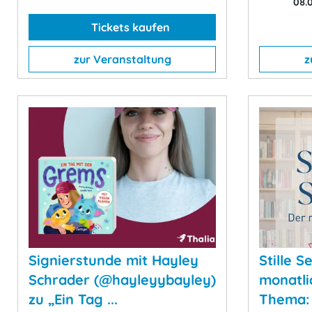
08.0
Tickets kaufen
zur Veranstaltung
z
Signierstunde mit Hayley
Stille S
Schrader (@hayleyybayley)
monatli
zu „Ein Tag ...
Thema: »