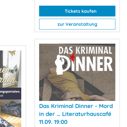
Tickets kaufen
zur Veranstaltung
Das Kriminal Dinner - Mord
in der … Literaturhauscafé
11.09. 19:00