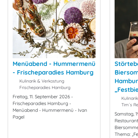
Menüabend - Hummermenü
Störteb
- Frischeparadies Hamburg
Biersom
Hambur
Kulinarik & Verkostung
Frischeparadies Hamburg
„Festbi
Freitag, 11. September 2026 -
Kulinari
Frischeparadies Hamburg -
Tim´s Re
Menüabend - Hummermenü - Ivan
Samstag, 1
Pagel
Restaurant
Biersomme
Thema: „Fe