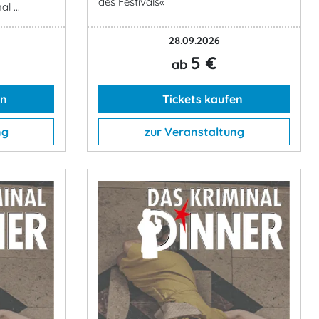
des Festivals«
 ...
28.09.2026
5 €
ab
en
Tickets kaufen
ng
zur Veranstaltung