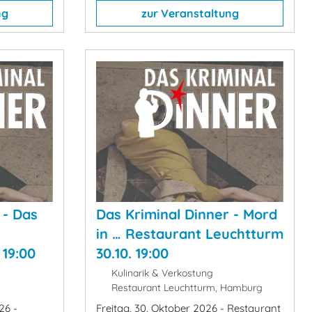
ng
zur Veranstaltung
 - Das
Das Kriminal Dinner - Mord
in … Restaurant Leuchtturm
 19:00
30.10. 19:00
Kulinarik & Verkostung
Restaurant Leuchtturm, Hamburg
26 -
Freitag, 30. Oktober 2026 - Restaurant