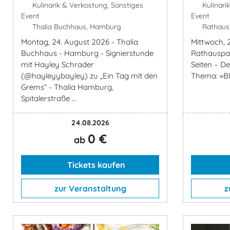
Kulinarik & Verkostung, Sonstiges
Kulinari
Event
Event
Thalia Buchhaus, Hamburg
Rathaus
Montag, 24. August 2026 - Thalia
Mittwoch, 
Buchhaus - Hamburg - Signierstunde
Rathauspas
mit Hayley Schrader
Seiten – D
(@hayleyybayley) zu „Ein Tag mit den
Thema: »Bl
Grems“ - Thalia Hamburg,
Spitalerstraße ...
24.08.2026
0 €
ab
Tickets kaufen
zur Veranstaltung
z