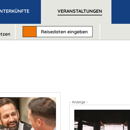
NTERKÜNFTE
VERANSTALTUNGEN
Reisedaten
eingeben
etzen
k
- Anzeige -