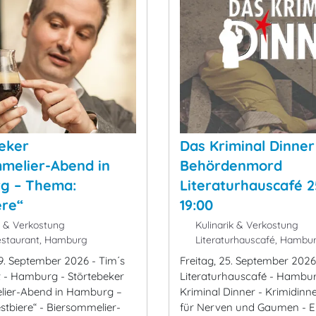
eker
Das Kriminal Dinner 
melier-Abend in
Behördenmord
g – Thema:
Literaturhauscafé 2
ere“
19:00
k & Verkostung
Kulinarik & Verkostung
staurant, Hamburg
Literaturhauscafé, Hambu
9. September 2026 - Tim´s
Freitag, 25. September 2026
 - Hamburg - Störtebeker
Literaturhauscafé - Hambu
lier-Abend in Hamburg –
Kriminal Dinner - Krimidinne
stbiere“ - Biersommelier-
für Nerven und Gaumen - E