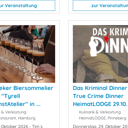
ur Veranstaltung
zur Veranstaltu
eker Biersommelier
Das Kriminal Dinner
 "Tyrell
True Crime Dinner
tAtelier" in ...
HeimatLODGE 29.10.
k & Verkostung
Kulinarik & Verkostung
staurant, Hamburg
HeimatLODGE, Pinneberg
. Oktober 2026 - Tim´s
Donnerstag, 29. Oktober 20