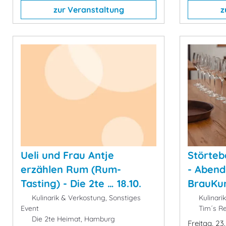
zur Veranstaltung
z
Ueli und Frau Antje
Störteb
erzählen Rum (Rum-
- Abend
Tasting) - Die 2te … 18.10.
BrauKuns
Kulinarik & Verkostung, Sonstiges
Kulinari
Event
Tim´s Re
Die 2te Heimat, Hamburg
Freitag, 23