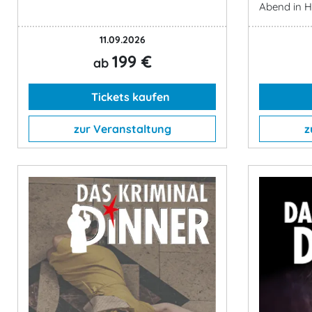
Abend in 
11.09.2026
199 €
ab
Tickets kaufen
zur Veranstaltung
z