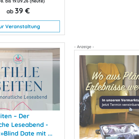
8. bis 19.09.26
(heute)
39 €
ab
ur Veranstaltung
- Anzeige -
eiten – Der
che Leseabend -
Blind Date mit ...