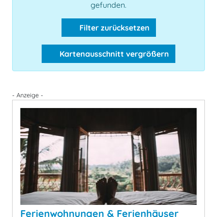
gefunden.
Filter zurücksetzen
Kartenausschnitt vergrößern
- Anzeige -
Ferienwohnungen & Ferienhäuser