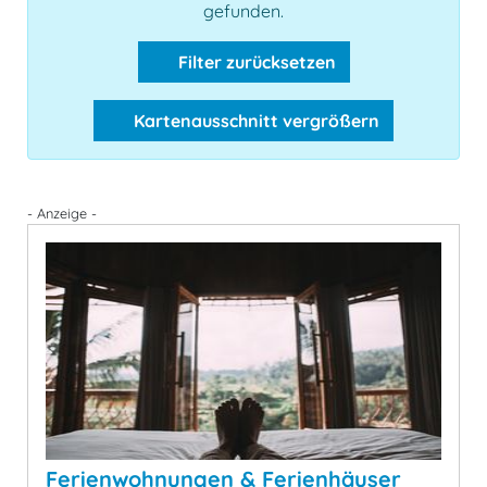
gefunden.
Filter zurücksetzen
Kartenausschnitt vergrößern
- Anzeige -
Ferienwohnungen & Ferienhäuser