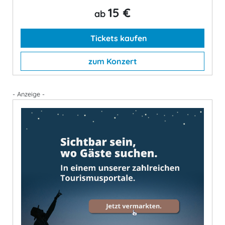
15 €
ab
Tickets kaufen
zum Konzert
- Anzeige -