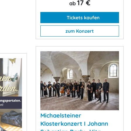
17 €
ab
Tickets kaufen
zum Konzert
Michaelsteiner
Klosterkonzert I Johann