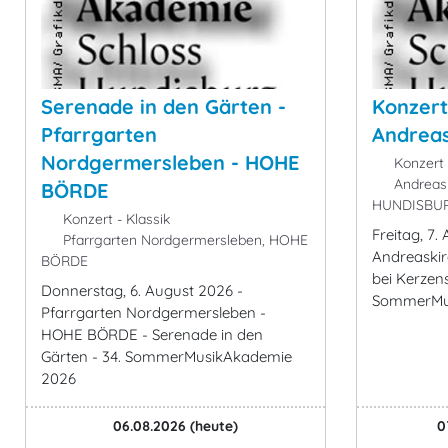
Serenade in den Gärten -
Konzert
Pfarrgarten
Andreas
Nordgermersleben - HOHE
Konzert 
Andreask
BÖRDE
HUNDISBU
Konzert - Klassik
Freitag, 7.
Pfarrgarten Nordgermersleben, HOHE
Andreaskir
BÖRDE
bei Kerzens
Donnerstag, 6. August 2026 -
SommerMu
Pfarrgarten Nordgermersleben -
HOHE BÖRDE - Serenade in den
Gärten - 34. SommerMusikAkademie
2026
06.08.2026
(heute)
0