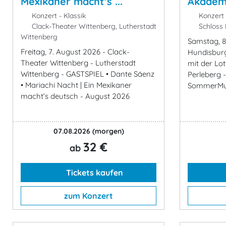
Mexikaner macht‘s ...
Akadem
Konzert - Klassik
Konzert 
Clack-Theater Wittenberg, Lutherstadt
Schloss
Wittenberg
Samstag, 8
Freitag, 7. August 2026 - Clack-
Hundisburg
Theater Wittenberg - Lutherstadt
mit der L
Wittenberg - GASTSPIEL • Dante Sáenz
Perleberg -
• Mariachi Nacht | Ein Mexikaner
SommerMu
macht‘s deutsch - August 2026
07.08.2026
(morgen)
32 €
ab
Tickets kaufen
zum Konzert