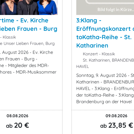
ime - Ev. Kirche
3:Klang -
ieben Frauen - Burg
Eröffnungskonzert 
toKatha-Reihe - St.
- Klassik
he Unser Lieben Frauen, Burg
Katharinen
. August 2026 - Ev. Kirche
Konzert - Klassik
en Frauen - Burg -
St. Katharinen, BRANDENB
 - Mitglieder des MDR-
HAVEL
hores - MDR-Musiksommer
Sonntag, 9. August 2026 - St
Katharinen - BRANDENBURG
HAVEL - 3:Klang - Eröffnun
der toKatha-Reihe - 3:Klang
Brandenburg an der Havel
08.08.2026
09.08.2026
20 €
23,85 €
ab
ab