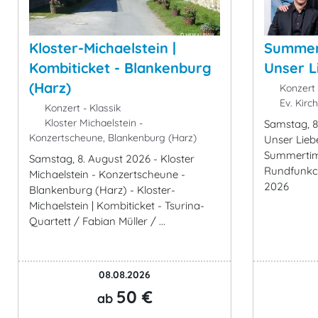
Kloster-Michaelstein |
Summert
Kombiticket - Blankenburg
Unser L
(Harz)
Konzert 
Ev. Kirc
Konzert - Klassik
Kloster Michaelstein -
Samstag, 8
Konzertscheune, Blankenburg (Harz)
Unser Lieb
Summertime
Samstag, 8. August 2026 - Kloster
Rundfunkc
Michaelstein - Konzertscheune -
2026
Blankenburg (Harz) - Kloster-
Michaelstein | Kombiticket - Tsurina-
Quartett / Fabian Müller / ...
08.08.2026
50 €
ab