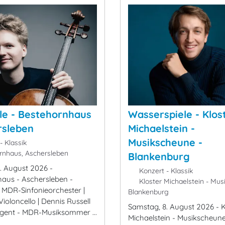
le - Bestehornhaus
Wasserspiele - Klos
rsleben
Michaelstein -
Musikscheune -
- Klassik
nhaus, Aschersleben
Blankenburg
. August 2026 -
Konzert - Klassik
aus - Aschersleben -
Kloster Michaelstein - Mus
- MDR-Sinfonieorchester |
Blankenburg
ioloncello | Dennis Russell
Samstag, 8. August 2026 - K
igent - MDR-Musiksommer ...
Michaelstein - Musikscheune