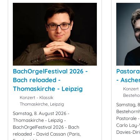
BachOrgelFestival 2026 -
Pastora
Bach reloaded -
- Asche
Thomaskirche - Leipzig
Konzert 
Bestehor
Konzert - Klassik
Thomaskirche, Leipzig
Samstag, 8
Bestehornh
Samstag, 8. August 2026 -
Pastorale 
Thomaskirche - Leipzig -
Carlo Lay-V
BachOrgelFestival 2026 - Bach
Davies-Dir
reloaded - David Cassan (Paris,