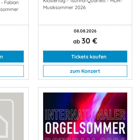
Klostertag - Tsurina-Quartett - MDR-
 - Fabian
Musiksommer 2026
iksommer
08.08.2026
30 €
ab
en
Tickets kaufen
zum Konzert