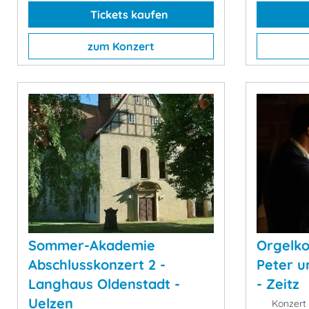
Tickets kaufen
zum Konzert
Sommer-Akademie
Orgelko
Abschlusskonzert 2 -
Peter u
Langhaus Oldenstadt -
- Zeitz
Uelzen
Konzert 