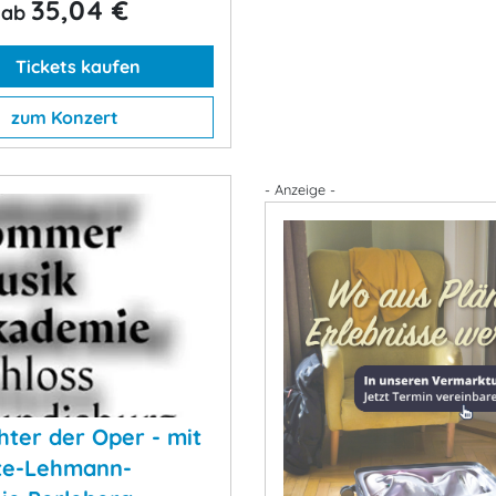
35,04 €
ab
Tickets kaufen
zum Konzert
- Anzeige -
chter der Oper - mit
te-Lehmann-