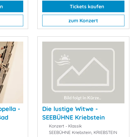
en
Tickets kaufen
zum Konzert
pella -
Die lustige Witwe -
Bad
SEEBÜHNE Kriebstein
Konzert - Klassik
SEEBÜHNE Kriebstein, KRIEBSTEIN