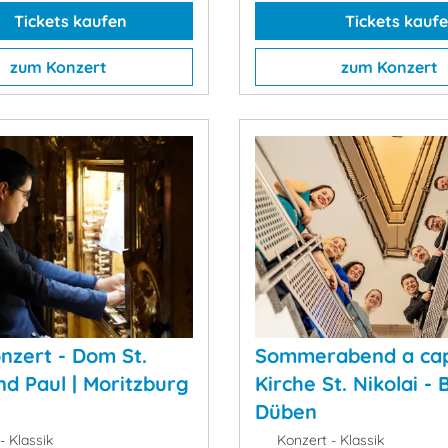
Tickets kaufen
Tickets kauf
zum Konzert
zum Konzert
nzert - Dom St.
Sommerabend a cap
nd Paul | Moritzburg
Kirche St. Nikolai - 
Düben
- Klassik
Konzert - Klassik