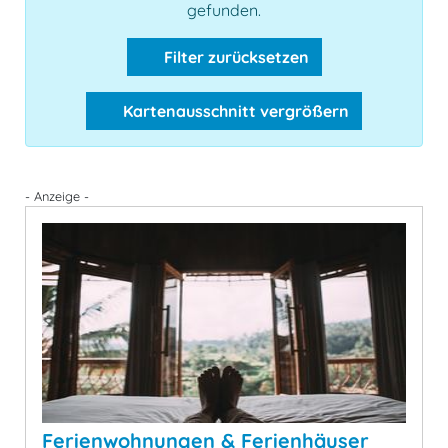
gefunden.
Filter zurücksetzen
Kartenausschnitt vergrößern
- Anzeige -
Ferienwohnungen & Ferienhäuser