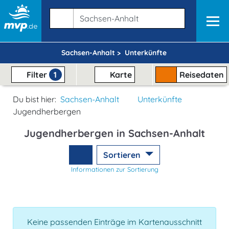
Sachsen-Anhalt >
Unterkünfte
Filter
1
Karte
Reisedaten
Du bist hier:
Sachsen-Anhalt
Unterkünfte
Jugendherbergen
Jugendherbergen in Sachsen-Anhalt
Sortieren
Informationen zur Sortierung
Keine passenden Einträge im Kartenausschnitt