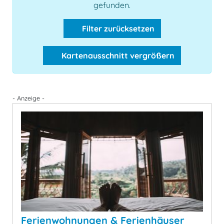
gefunden.
Filter zurücksetzen
Kartenausschnitt vergrößern
- Anzeige -
Ferienwohnungen & Ferienhäuser