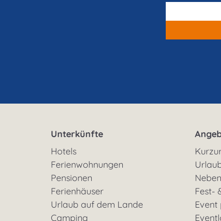
Unterkünfte
Angeb
Hotels
Kurzu
Ferienwohnungen
Urlaub
Pensionen
Neben
Ferienhäuser
Fest- 
Urlaub auf dem Lande
Event
Camping
Eventl