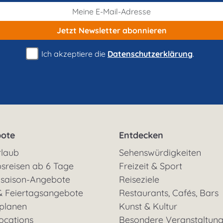
Jetzt Newsletter
abonnieren
Ich akzeptiere die
Datenschutzerklärung
.
ote
Entdecken
rlaub
Sehenswürdigkeiten
sreisen ab 6 Tage
Freizeit & Sport
saison-Angebote
Reiseziele
& Feiertagsangebote
Restaurants, Cafés, Bars
 planen
Kunst & Kultur
ocations
Besondere Veranstaltun