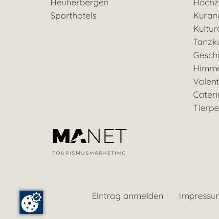
Heuherbergen
Hochz
Sporthotels
Kuran
Kultu
Tanzk
Geschä
Himme
Valent
Cateri
Tierp
Eintrag anmelden
Impressu