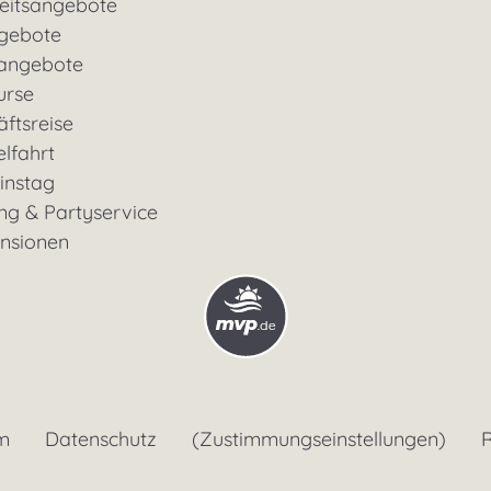
eitsangebote
gebote
rangebote
urse
ftsreise
lfahrt
instag
ng & Partyservice
ensionen
m
Datenschutz
(Zustimmungseinstellungen)
R