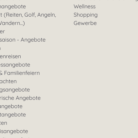
nangebote
Wellness
t (Reiten, Golf, Angeln,
Shopping
andern...)
Gewerbe
ter
saison - Angebote
n
enreisen
essangebote
& Familienfeiern
achten
gsangebote
rische Angebote
angebote
tangebote
ten
nisangebote