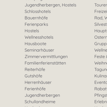
Jugendherbergen, Hostels
Toure
Schlosshotels
Freizei
Bauernhöfe
Rad, W
Ferienparks
Silves
Hostels
Haupt
Wellnesshotels
Oster
Hausboote
Grupp
Seminarhäuser
Welln
Zimmervermittlungen
Feste 
Familienferienstätten
Weihn
Reiterhöfe
Tagun
Gutshöfe
Kulina
Herrenhäuser
Event
Ferienhöfe
Rabat
Jugendherbergen
Pfings
Schullandheime
Erleb