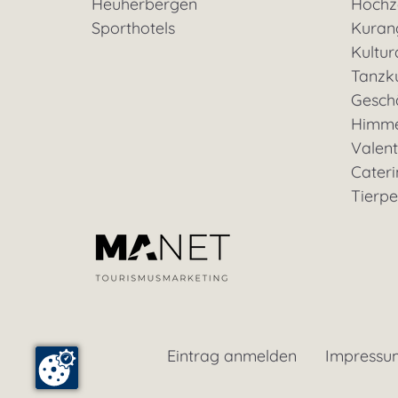
Heuherbergen
Hochz
Sporthotels
Kuran
Kultu
Tanzk
Geschä
Himme
Valent
Cateri
Tierp
Eintrag anmelden
Impressu