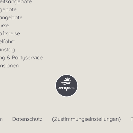
eitsangebote
gebote
rangebote
urse
ftsreise
lfahrt
instag
ng & Partyservice
ensionen
m
Datenschutz
(Zustimmungseinstellungen)
R