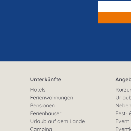
Unterkünfte
Angeb
Hotels
Kurzu
Ferienwohnungen
Urlaub
Pensionen
Neben
Ferienhäuser
Fest- 
Urlaub auf dem Lande
Event
Camping
Eventl