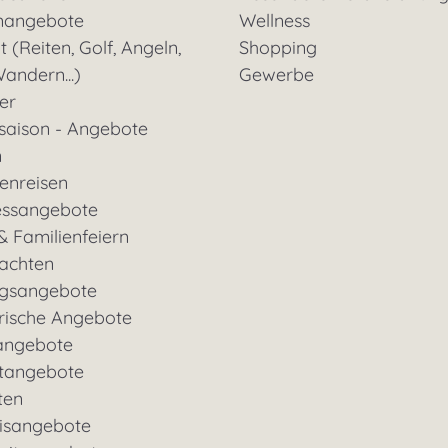
nangebote
Wellness
t (Reiten, Golf, Angeln,
Shopping
andern...)
Gewerbe
ter
saison - Angebote
n
enreisen
essangebote
& Familienfeiern
achten
gsangebote
rische Angebote
angebote
tangebote
ten
nisangebote