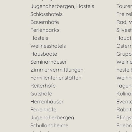
Jugendherbergen, Hostels
Toure
Schlosshotels
Freizei
Bauernhöfe
Rad, W
Ferienparks
Silves
Hostels
Haupt
Wellnesshotels
Oster
Hausboote
Grupp
Seminarhäuser
Welln
Zimmervermittlungen
Feste 
Familienferienstätten
Weihn
Reiterhöfe
Tagun
Gutshöfe
Kulina
Herrenhäuser
Event
Ferienhöfe
Rabat
Jugendherbergen
Pfings
Schullandheime
Erleb