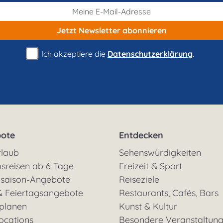
Jetzt Newsletter
abonnieren
Ich akzeptiere die
Datenschutzerklärung
.
ote
Entdecken
rlaub
Sehenswürdigkeiten
sreisen ab 6 Tage
Freizeit & Sport
saison-Angebote
Reiseziele
& Feiertagsangebote
Restaurants, Cafés, Bars
 planen
Kunst & Kultur
ocations
Besondere Veranstaltun