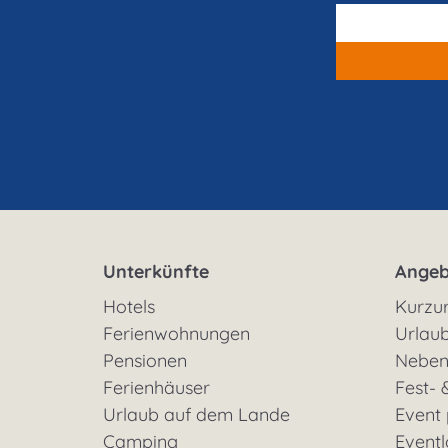
Unterkünfte
Angeb
Hotels
Kurzu
Ferienwohnungen
Urlaub
Pensionen
Neben
Ferienhäuser
Fest- 
Urlaub auf dem Lande
Event
Camping
Eventl