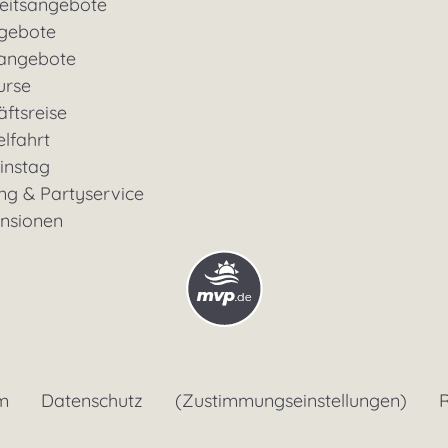
eitsangebote
gebote
rangebote
urse
ftsreise
lfahrt
instag
ng & Partyservice
ensionen
m
Datenschutz
(Zustimmungseinstellungen)
R