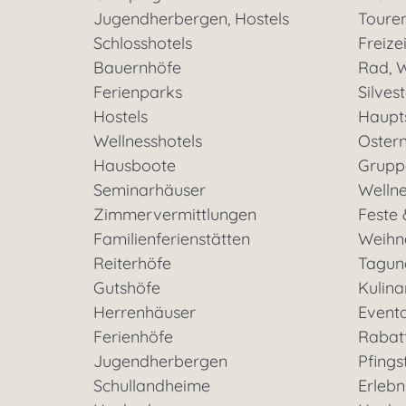
Jugendherbergen, Hostels
Toure
Schlosshotels
Freizei
Bauernhöfe
Rad, W
Ferienparks
Silves
Hostels
Haupt
Wellnesshotels
Oster
Hausboote
Grupp
Seminarhäuser
Welln
Zimmervermittlungen
Feste 
Familienferienstätten
Weihn
Reiterhöfe
Tagun
Gutshöfe
Kulina
Herrenhäuser
Event
Ferienhöfe
Rabat
Jugendherbergen
Pfings
Schullandheime
Erleb