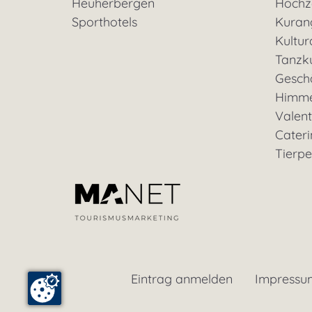
Heuherbergen
Hochz
Sporthotels
Kuran
Kultu
Tanzk
Geschä
Himme
Valent
Cateri
Tierp
Eintrag anmelden
Impressu