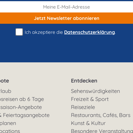
Jetzt Newsletter
abonnieren
Ich akzeptiere die
Datenschutzerklärung
.
ote
Entdecken
rlaub
Sehenswürdigkeiten
sreisen ab 6 Tage
Freizeit & Sport
saison-Angebote
Reiseziele
& Feiertagsangebote
Restaurants, Cafés, Bars
 planen
Kunst & Kultur
ocations
Besondere Veranstaltun