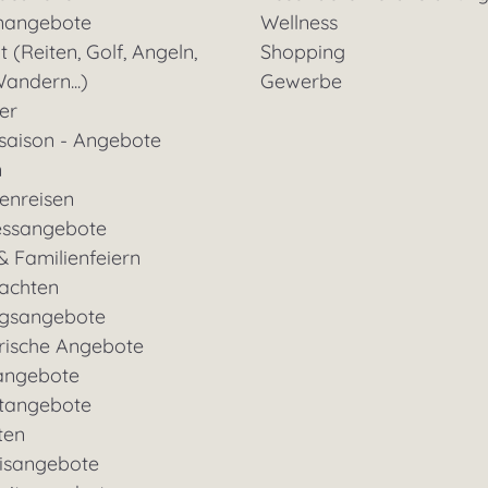
nangebote
Wellness
t (Reiten, Golf, Angeln,
Shopping
andern...)
Gewerbe
ter
saison - Angebote
n
enreisen
essangebote
& Familienfeiern
achten
gsangebote
rische Angebote
angebote
tangebote
ten
nisangebote