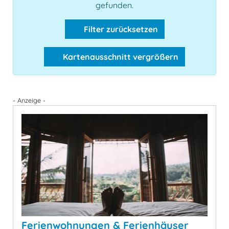
gefunden.
Filter zurücksetzen
Kartenausschnitt vergrößern
- Anzeige -
Ferienwohnungen & Ferienhäuser