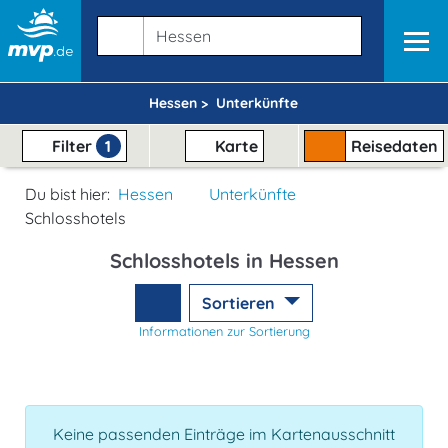
Hessen >
Unterkünfte
Filter
1
Karte
Reisedaten
Du bist hier:
Hessen
Unterkünfte
Schlosshotels
Schlosshotels in Hessen
Sortieren
Informationen zur Sortierung
Keine passenden Einträge im Kartenausschnitt