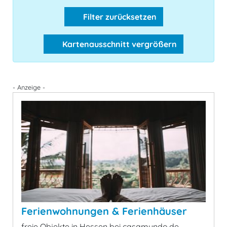
Filter zurücksetzen
Kartenausschnitt vergrößern
- Anzeige -
Ferienwohnungen & Ferienhäuser
freie Objekte in Hessen bei casamundo.de