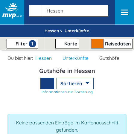
Hessen >
Unterkünfte
Filter
1
Karte
Reisedaten
Du bist hier:
Hessen
Unterkünfte
Gutshöfe
Gutshöfe in Hessen
Sortieren
Informationen zur Sortierung
Keine passenden Einträge im Kartenausschnitt
gefunden.