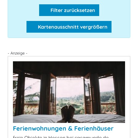
Filter zurücksetzen
Kartenausschnitt vergrößern
- Anzeige -
Ferienwohnungen & Ferienhäuser
freie Objekte in Hessen bei casamundo.de