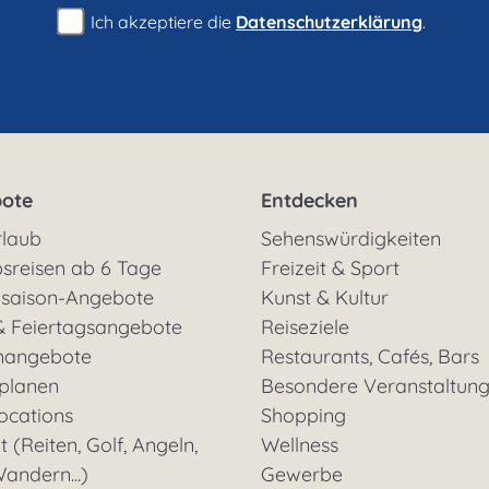
Ich akzeptiere die
Datenschutzerklärung
.
ote
Entdecken
rlaub
Sehenswürdigkeiten
sreisen ab 6 Tage
Freizeit & Sport
saison-Angebote
Kunst & Kultur
& Feiertagsangebote
Reiseziele
nangebote
Restaurants, Cafés, Bars
 planen
Besondere Veranstaltun
ocations
Shopping
t (Reiten, Golf, Angeln,
Wellness
andern...)
Gewerbe