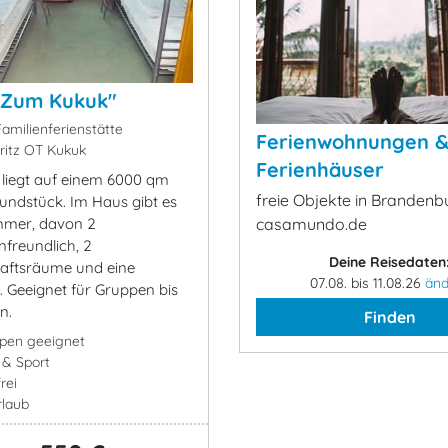
"Zum Kukuk"
amilienferienstätte
Ferienwohnungen 
itz OT Kukuk
Ferienhäuser
 liegt auf einem 6000 qm
freie Objekte in Brandenb
ndstück. Im Haus gibt es
mmer, davon 2
casamundo.de
nfreundlich, 2
Deine Reisedaten
aftsräume und eine
07.08. bis 11.08.26
änd
 Geeignet für Gruppen bis
n.
Finden
ppen geeignet
- & Sport
rei
rlaub