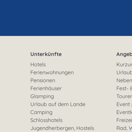
Unterkünfte
Angeb
Hotels
Kurzu
Ferienwohnungen
Urlaub
Pensionen
Neben
Ferienhäuser
Fest- 
Glamping
Toure
Urlaub auf dem Lande
Event
Camping
Eventl
Schlosshotels
Freizei
Jugendherbergen, Hostels
Rad, W