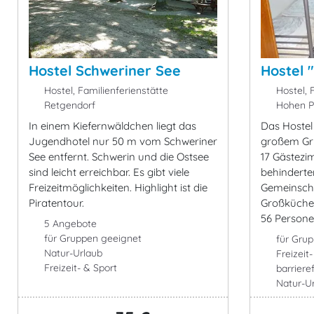
Hostel Schweriner See
Hostel 
Hostel, Familienferienstätte
Hostel, F
Retgendorf
Hohen Pr
In einem Kiefernwäldchen liegt das
Das Hostel
Jugendhotel nur 50 m vom Schweriner
großem Gru
See entfernt. Schwerin und die Ostsee
17 Gästezi
sind leicht erreichbar. Es gibt viele
behinderte
Freizeitmöglichkeiten. Highlight ist die
Gemeinsch
Piratentour.
Großküche.
56 Persone
5 Angebote
für Gruppen geeignet
für Gru
Natur-Urlaub
Freizeit
Freizeit- & Sport
barrieref
Natur-U