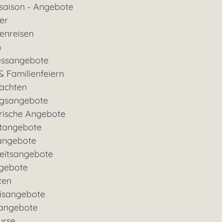
saison - Angebote
ter
enreisen
n
essangebote
& Familienfeiern
achten
gsangebote
rische Angebote
tangebote
angebote
eitsangebote
gebote
ten
nisangebote
rangebote
urse