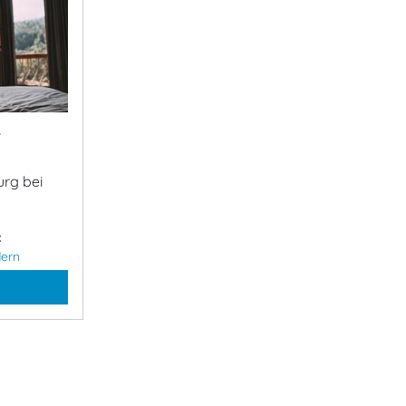
&
urg bei
:
ern