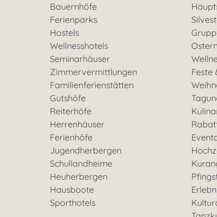
Bauernhöfe
Haupt
Ferienparks
Silves
Hostels
Grupp
Wellnesshotels
Oster
Seminarhäuser
Welln
Zimmervermittlungen
Feste 
Familienferienstätten
Weihn
Gutshöfe
Tagun
Reiterhöfe
Kulina
Herrenhäuser
Rabat
Ferienhöfe
Event
Jugendherbergen
Hochz
Schullandheime
Kuran
Heuherbergen
Pfings
Hausboote
Erleb
Sporthotels
Kultu
Tanzk