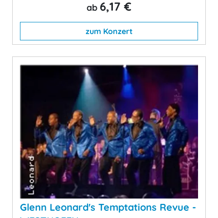
6,17 €
ab
zum Konzert
Glenn Leonard's Temptations Revue -