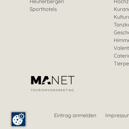
Heuherbergen
Hochz
Sporthotels
Kuran
Kultu
Tanzk
Geschä
Himme
Valent
Cateri
Tierp
Eintrag anmelden
Impressu