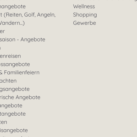
nangebote
Wellness
t (Reiten, Golf, Angeln,
Shopping
andern...)
Gewerbe
ter
saison - Angebote
n
enreisen
essangebote
& Familienfeiern
achten
gsangebote
rische Angebote
angebote
tangebote
ten
nisangebote