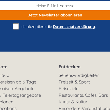
Jetzt Newsletter
abonnieren
Ich akzeptiere die
Datenschutzerklärung
.
ote
Entdecken
rlaub
Sehenswürdigkeiten
sreisen ab 6 Tage
Freizeit & Sport
saison-Angebote
Reiseziele
& Feiertagsangebote
Restaurants, Cafés, Bars
 planen
Kunst & Kultur
ocations
Besondere Veranstaltun