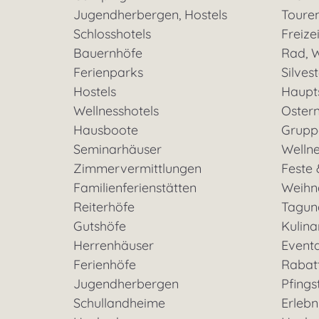
Jugendherbergen, Hostels
Toure
Schlosshotels
Freizei
Bauernhöfe
Rad, W
Ferienparks
Silves
Hostels
Haupt
Wellnesshotels
Oster
Hausboote
Grupp
Seminarhäuser
Welln
Zimmervermittlungen
Feste 
Familienferienstätten
Weihn
Reiterhöfe
Tagun
Gutshöfe
Kulina
Herrenhäuser
Event
Ferienhöfe
Rabat
Jugendherbergen
Pfings
Schullandheime
Erleb