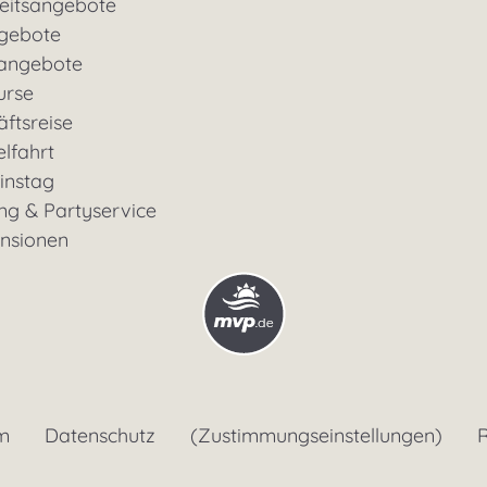
eitsangebote
gebote
rangebote
urse
ftsreise
lfahrt
instag
ng & Partyservice
ensionen
m
Datenschutz
(Zustimmungseinstellungen)
R