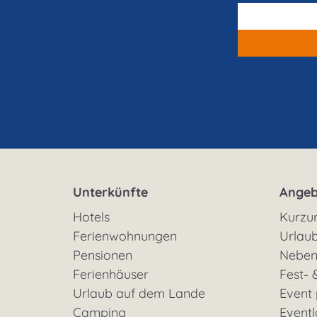
Unterkünfte
Angeb
Hotels
Kurzu
Ferienwohnungen
Urlaub
Pensionen
Neben
Ferienhäuser
Fest- 
Urlaub auf dem Lande
Event
Camping
Eventl