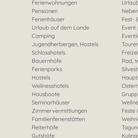
Ferienwohnungen
Urlaub
Pensionen
Neben
Ferienhäuser
Fest- 
Urlaub auf dem Lande
Event
Camping
Eventl
Jugendherbergen, Hostels
Toure
Schlosshotels
Freizei
Bauernhöfe
Rad, W
Ferienparks
Silves
Hostels
Haupt
Wellnesshotels
Oster
Hausboote
Grupp
Seminarhäuser
Welln
Zimmervermittlungen
Feste 
Familienferienstätten
Weihn
Reiterhöfe
Tagun
Gutshöfe
Kulina