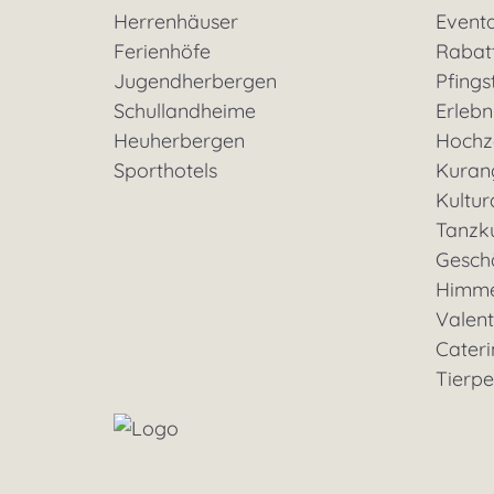
Herrenhäuser
Event
Ferienhöfe
Rabat
Jugendherbergen
Pfings
Schullandheime
Erleb
Heuherbergen
Hochz
Sporthotels
Kuran
Kultu
Tanzk
Geschä
Himme
Valent
Cateri
Tierp