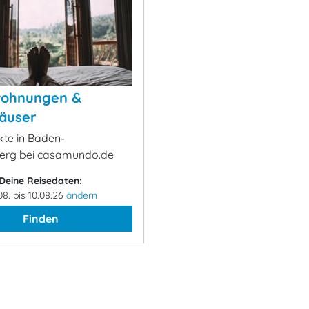
wohnungen &
äuser
kte in Baden-
erg bei casamundo.de
Deine Reisedaten:
08. bis 10.08.26
ändern
Finden