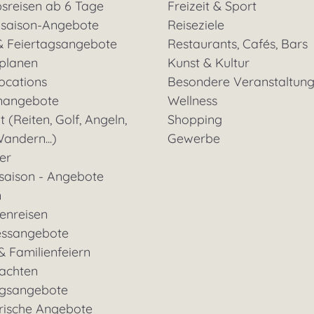
sreisen ab 6 Tage
Freizeit & Sport
saison-Angebote
Reiseziele
& Feiertagsangebote
Restaurants, Cafés, Bars
 planen
Kunst & Kultur
ocations
Besondere Veranstaltun
nangebote
Wellness
t (Reiten, Golf, Angeln,
Shopping
andern...)
Gewerbe
ter
saison - Angebote
n
enreisen
essangebote
& Familienfeiern
achten
gsangebote
rische Angebote