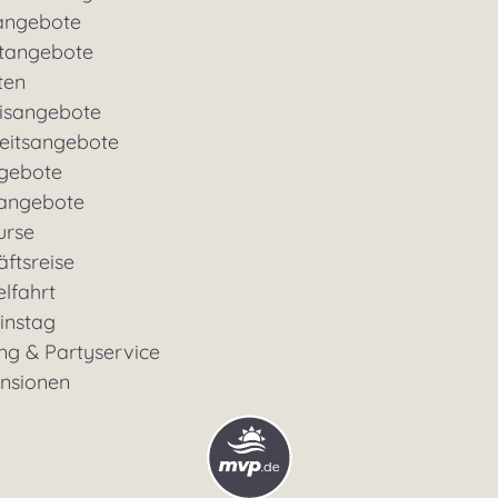
angebote
tangebote
ten
nisangebote
eitsangebote
gebote
rangebote
urse
ftsreise
lfahrt
instag
ng & Partyservice
ensionen