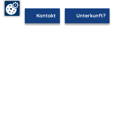
Kontakt
Unterkunft?
mvp.de - Urlaub & Freizeit
© 2026
MANET Marketing GmbH
Newsletter
Bleib auf dem Laufenden!
Melde Dich jetzt für unseren mvp.de-Newsletter an und