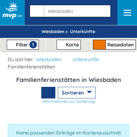
Wiesbaden >
Unterkünfte
Filter
1
Karte
Reisedaten
Du bist hier:
Wiesbaden
Unterkünfte
Familienferienstätten
Familienferienstätten in Wiesbaden
Sortieren
Informationen zur Sortierung
Keine passenden Einträge im Kartenausschnitt