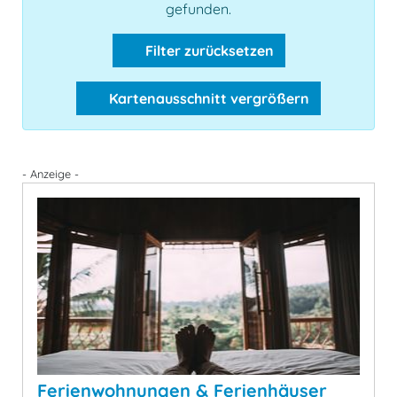
gefunden.
Filter zurücksetzen
Kartenausschnitt vergrößern
- Anzeige -
Ferienwohnungen & Ferienhäuser