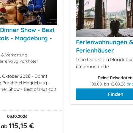
 Dinner Show - Best
cals - Magdeburg -
Ferienwohnungen 
Ferienhäuser
k & Verkostung
freie Objekte in Magdebur
errenkrug Parkhotel
casamundo.de
. Oktober 2026 - Dorint
Deine Reisedaten
g Parkhotel Magdeburg -
08.08. bis 12.08.26
än
nner Show - Best of Musicals
Finden
03.10.2026
115,15 €
ab