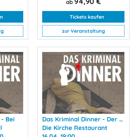
94,90 €
ab
en
Tickets kaufen
ng
zur Veranstaltung
- Bei
Das Kriminal Dinner - Der …
l
Die Kirche Restaurant
00
16.04. 19:00