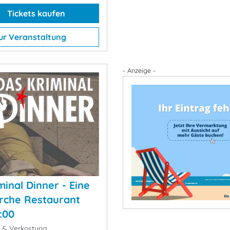
Tickets kaufen
ur Veranstaltung
- Anzeige -
minal Dinner - Eine
irche Restaurant
9:00
k & Verkostung