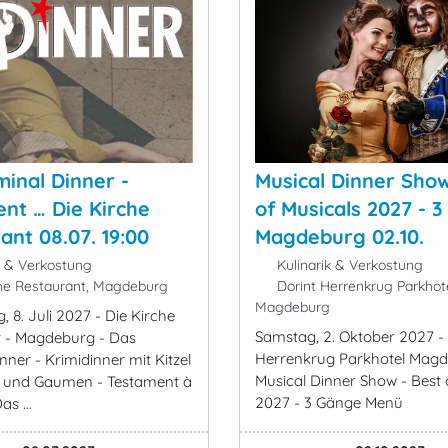
minal Dinner -
Musical Dinner Show
nt … Die Kirche
of Musicals 2027 - 3
ant 08.07. 19:00
Magdeburg 02.10.
k & Verkostung
Kulinarik & Verkostung
he Restaurant, Magdeburg
Dorint Herrenkrug Parkhot
Magdeburg
 8. Juli 2027 - Die Kirche
Samstag, 2. Oktober 2027 -
 - Magdeburg - Das
Herrenkrug Parkhotel Magd
nner - Krimidinner mit Kitzel
Musical Dinner Show - Best 
n und Gaumen - Testament à
2027 - 3 Gänge Menü
as ...