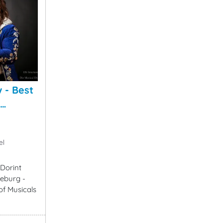
 - Best
 …
el
 Dorint
eburg -
of Musicals