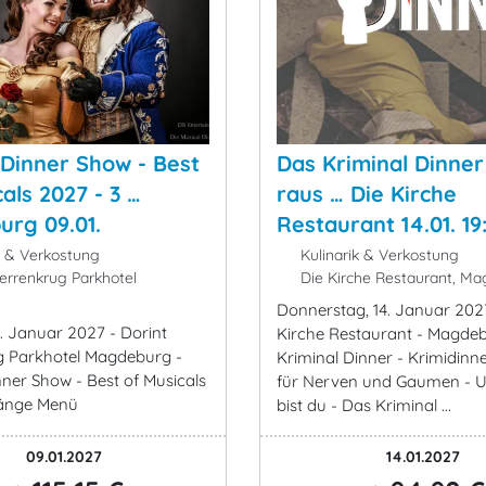
 Dinner Show - Best
Das Kriminal Dinner
als 2027 - 3 …
raus … Die Kirche
rg 09.01.
Restaurant 14.01. 19
k & Verkostung
Kulinarik & Verkostung
errenkrug Parkhotel
Die Kirche Restaurant, M
Donnerstag, 14. Januar 2027
. Januar 2027 - Dorint
Kirche Restaurant - Magde
g Parkhotel Magdeburg -
Kriminal Dinner - Krimidinne
nner Show - Best of Musicals
für Nerven und Gaumen - U
Gänge Menü
bist du - Das Kriminal ...
09.01.2027
14.01.2027