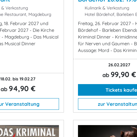
k & Verkostung
Kulinarik & Verkostung
he Restaurant, Magdeburg
Hotel Bördehof, Barleben 
, 18. Februar 2027 und
Freitag, 26. Februar 2027 - 
. Februar 2027 - Die Kirche
Bördehof - Barleben Ebendo
 - Magdeburg - Das Musical
Kriminal Dinner - Krimidinne
as Musical Dinner
für Nerven und Gaumen - B
Aussage: Mord - Das Kriminal
26.02.2027
99,90 €
ab
18.02. bis 19.02.27
94,90 €
ab
Tickets kauf
ur Veranstaltung
zur Veranstaltu