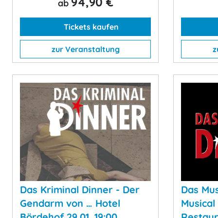
94,90 €
ab
Tickets kaufen
zur Veranstaltung
z
Das Kriminal Dinner - Der
Das Mus
Gendarm von … Hotel
Musical
Bördehof 29.01. 19:00
Restau