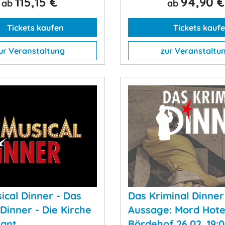
115,15 €
94,90 €
ab
ab
Tickets kaufen
Tickets kauf
ur Veranstaltung
zur Veranstaltu
ical Dinner - Das
Das Kriminal Dinner 
 Dinner - Die Kirche
Aussage: Mord Hote
rant
Bördehof 26.02. 19: