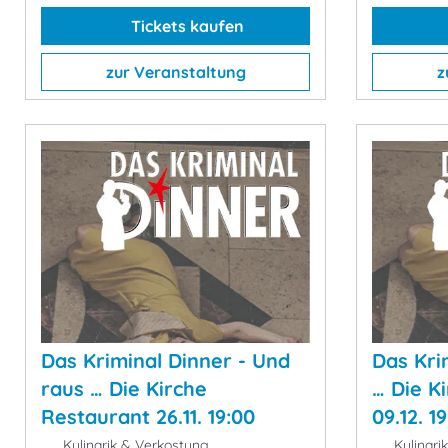
Tickets kaufen
zur Veranstaltung
z
Das Kriminal Dinner - Und
Das Kri
raus … Die Kirche
… Die K
Restaurant 26.11. 19:00
09.12. 1
Kulinarik & Verkostung
Kulinari