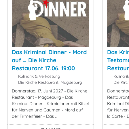
Das Kriminal Dinner - Mord
Das Kri
auf … Die Kirche
Testame
Restaurant 17.06. 19:00
Restaur
Kulinarik & Verkostung
Kulinari
Die Kirche Restaurant, Magdeburg
Die Kirc
Donnerstag, 17. Juni 2027 - Die Kirche
Donnerstag,
Restaurant - Magdeburg - Das
Restaurant
Kriminal Dinner - Krimidinner mit Kitzel
Kriminal Di
für Nerven und Gaumen - Mord auf
für Nerve
der Firmenfeier - Das ...
la Carte - D