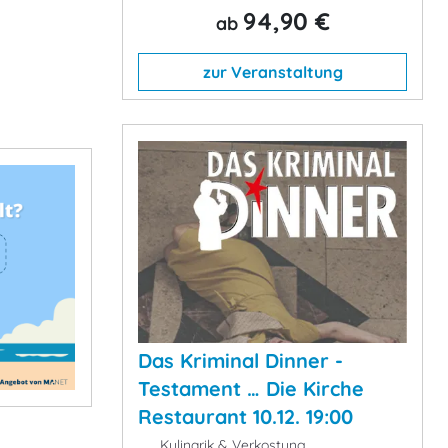
94,90 €
ab
zur Veranstaltung
Das Kriminal Dinner -
Testament … Die Kirche
Restaurant 10.12. 19:00
Kulinarik & Verkostung