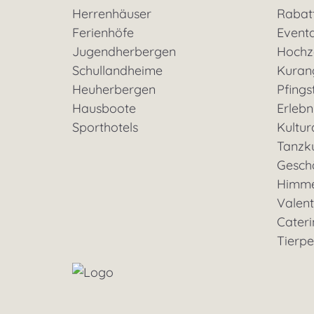
Herrenhäuser
Rabat
Ferienhöfe
Event
Jugendherbergen
Hochz
Schullandheime
Kuran
Heuherbergen
Pfings
Hausboote
Erleb
Sporthotels
Kultu
Tanzk
Geschä
Himme
Valent
Cateri
Tierp