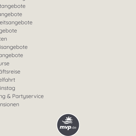
tangebote
angebote
eitsangebote
gebote
ten
nisangebote
rangebote
urse
ftsreise
lfahrt
instag
ng & Partyservice
ensionen