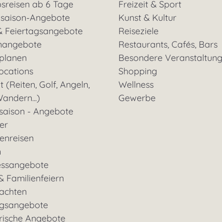
sreisen ab 6 Tage
Freizeit & Sport
saison-Angebote
Kunst & Kultur
& Feiertagsangebote
Reiseziele
nangebote
Restaurants, Cafés, Bars
 planen
Besondere Veranstaltun
ocations
Shopping
t (Reiten, Golf, Angeln,
Wellness
andern...)
Gewerbe
saison - Angebote
ter
enreisen
n
essangebote
& Familienfeiern
achten
gsangebote
rische Angebote