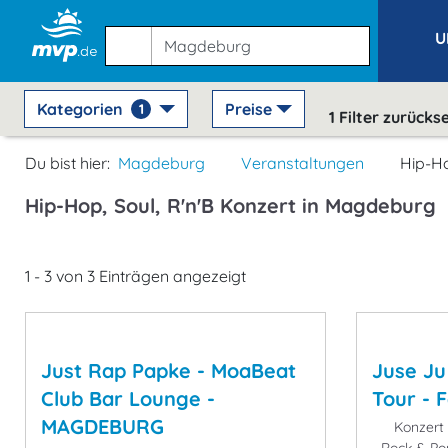
U
Kategorien
Preise
1
1
Filter zurücks
Du bist hier:
Magdeburg
Veranstaltungen
Hip-Ho
Hip-Hop, Soul, R'n'B Konzert in Magdeburg
1 - 3 von 3 Einträgen angezeigt
Just Rap Papke - MoaBeat
Juse Ju
Club Bar Lounge -
Tour - 
MAGDEBURG
Konzert -