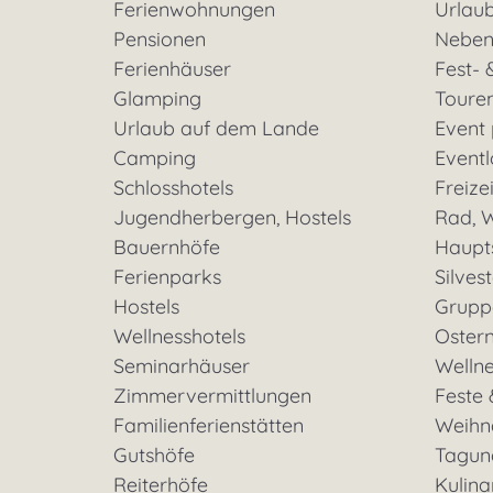
Ferienwohnungen
Urlaub
Pensionen
Neben
Ferienhäuser
Fest- 
Glamping
Toure
Urlaub auf dem Lande
Event
Camping
Eventl
Schlosshotels
Freizei
Jugendherbergen, Hostels
Rad, W
Bauernhöfe
Haupt
Ferienparks
Silves
Hostels
Grupp
Wellnesshotels
Oster
Seminarhäuser
Welln
Zimmervermittlungen
Feste 
Familienferienstätten
Weihn
Gutshöfe
Tagun
Reiterhöfe
Kulina