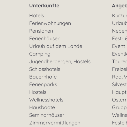
Unterkünfte
Angeb
Hotels
Kurzu
Ferienwohnungen
Urlaub
Pensionen
Neben
Ferienhäuser
Fest- 
Urlaub auf dem Lande
Event
Camping
Eventl
Jugendherbergen, Hostels
Toure
Schlosshotels
Freizei
Bauernhöfe
Rad, W
Ferienparks
Silves
Hostels
Haupt
Wellnesshotels
Oster
Hausboote
Grupp
Seminarhäuser
Welln
Zimmervermittlungen
Feste 