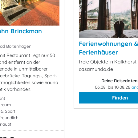
ohn Brinckman
Ferienwohnungen 
ad Boltenhagen
Ferienhäuser
it Restaurant liegt nur 50
freie Objekte in Kalkhorst 
nd entfernt an der
enade in unmittelbarer
casamundo.de
eebrücke. Tagungs-, Sport-
Deine Reisedaten
itmöglichkeiten sowie Sauna
06.08. bis 10.08.26
än
tik vorhanden.
Finden
ant
sraum
- & Sport
freundlich
rlaubt