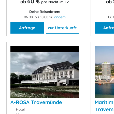
60 €
ab
ab
pro Nacht im EZ
Deine Reisedaten:
06.08. bis 10.08.26
ändern
06.
Anfrage
zur Unterkunft
Anfr
A-ROSA Travemünde
Maritim
Travem
Hotel