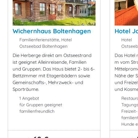
Wichernhaus Boltenhagen
Hotel J
Familienferienstätte, Hotel
Hotel
Ostseebad Boltenhagen
Ostseeb
Die Herberge direkt am Ostseestrand
Das Hotel m
ist geeignet Alleinreisende, Familien
m vom Stra
und Gruppen. Das Haus bietet 2- bis 6-
Mittelprom
Bettzimmer mit Etagenbädern sowie
Nähe der S
Gemeinschafts-, Mehrzweck- und
und Freize
Sporträume.
und Kosme
1 Angebot
Restaur
für Gruppen geeignet
Tagung
familienfreundlich
Freizeit
familien
Hunde e