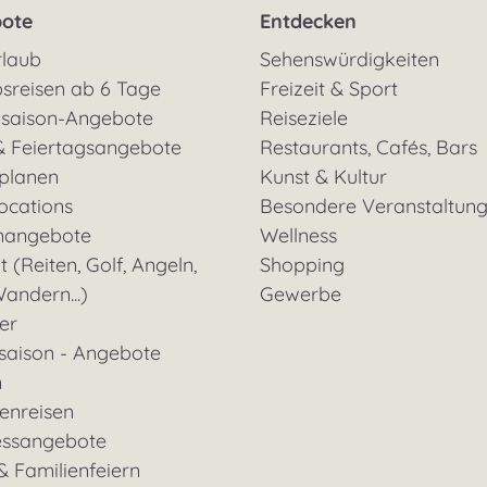
ote
Entdecken
rlaub
Sehenswürdigkeiten
sreisen ab 6 Tage
Freizeit & Sport
saison-Angebote
Reiseziele
& Feiertagsangebote
Restaurants, Cafés, Bars
 planen
Kunst & Kultur
ocations
Besondere Veranstaltun
nangebote
Wellness
t (Reiten, Golf, Angeln,
Shopping
andern...)
Gewerbe
ter
saison - Angebote
n
enreisen
essangebote
& Familienfeiern