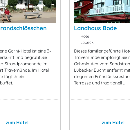
trandschlösschen
Landhaus Bode
Hotel
Lübeck
ne Garni-Hotel ist eine 3-
Dieses familiengeführte Hote
erkunft und begrüßt Sie
Travemünde empfängt Sie n
der Strandpromenade im
Gehminuten vom Sandstran
rt Travemünde. Im Hotel
Lübecker Bucht entfernt mi
e täglich ein
eleganten Frühstücksrestau
buffet.
Terrasse und traditionell ...
zum Hotel
zum Hotel