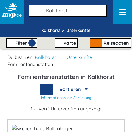
Kalkhorst >
Unterkünfte
Filter
1
Karte
Reisedaten
Du bist hier:
Kalkhorst
Unterkünfte
Familienferienstätten
Familienferienstätten in Kalkhorst
Sortieren
Informationen zur Sortierung
1 - 1 von 1 Unterkünften angezeigt