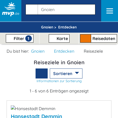
Gnoien >
Entdecken
Filter
1
Karte
Reisedaten
Du bist hier:
Gnoien
Entdecken
Reiseziele
Reiseziele in Gnoien
Sortieren
Informationen zur Sortierung
1 - 6 von 6 Einträgen angezeigt
Hansestadt Demmin