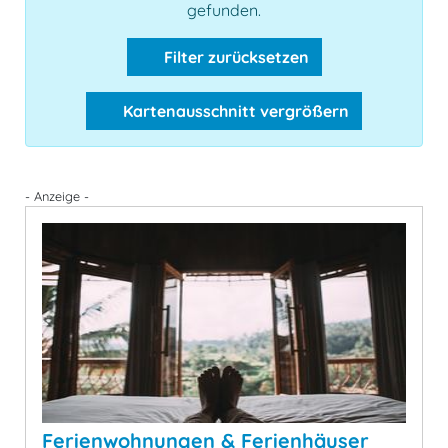
gefunden.
Filter zurücksetzen
Kartenausschnitt vergrößern
- Anzeige -
Ferienwohnungen & Ferienhäuser