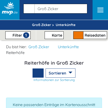
Groß Zicker >
Unterkünfte
Filter
1
Karte
Reisedaten
Du bist hier:
Groß Zicker
Unterkünfte
Reiterhöfe
Reiterhöfe in Groß Zicker
Sortieren
Informationen zur Sortierung
Keine passenden Einträge im Kartenausschnitt