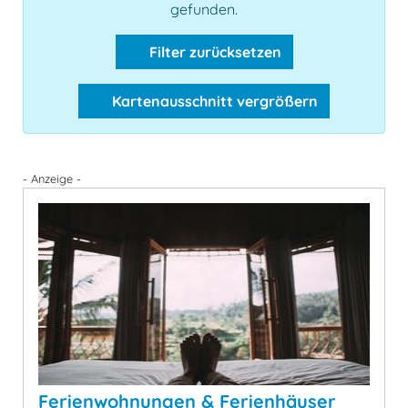
gefunden.
Filter zurücksetzen
Kartenausschnitt vergrößern
- Anzeige -
Ferienwohnungen & Ferienhäuser