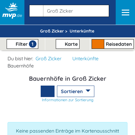
Groß Zicker >
Unterkünfte
Filter
1
Karte
Reisedaten
Du bist hier:
Groß Zicker
Unterkünfte
Bauernhöfe
Bauernhöfe in Groß Zicker
Sortieren
Informationen zur Sortierung
Keine passenden Einträge im Kartenausschnitt