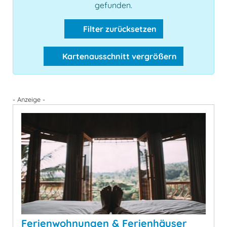
gefunden.
Filter zurücksetzen
Kartenausschnitt vergrößern
- Anzeige -
Ferienwohnungen & Ferienhäuser