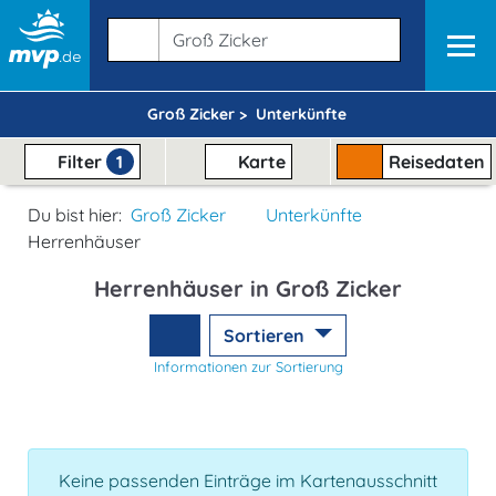
Groß Zicker >
Unterkünfte
Filter
1
Karte
Reisedaten
Du bist hier:
Groß Zicker
Unterkünfte
Herrenhäuser
Herrenhäuser in Groß Zicker
Sortieren
Informationen zur Sortierung
Keine passenden Einträge im Kartenausschnitt