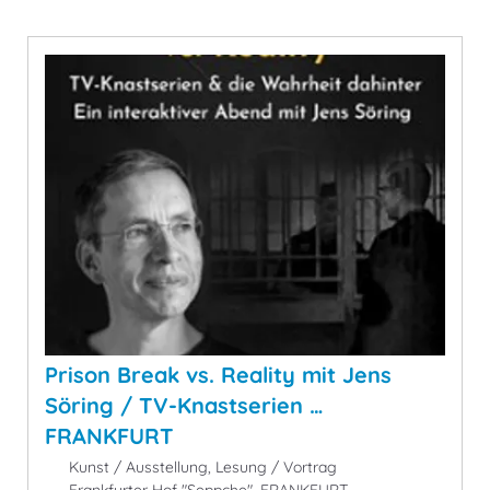
Prison Break vs. Reality mit Jens
Söring / TV-Knastserien …
FRANKFURT
Kunst / Ausstellung, Lesung / Vortrag
Frankfurter Hof "Seppche", FRANKFURT