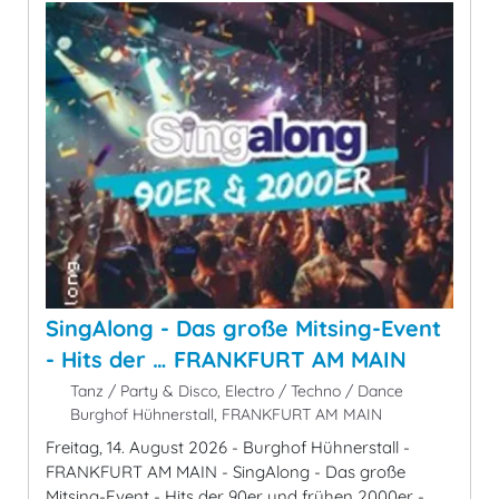
SingAlong - Das große Mitsing-Event
- Hits der … FRANKFURT AM MAIN
Tanz / Party & Disco, Electro / Techno / Dance
Burghof Hühnerstall, FRANKFURT AM MAIN
Freitag, 14. August 2026 - Burghof Hühnerstall -
FRANKFURT AM MAIN - SingAlong - Das große
Mitsing-Event - Hits der 90er und frühen 2000er -