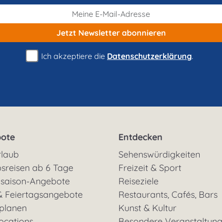
Jetzt Newsletter
abonnieren
Ich akzeptiere die
Datenschutzerklärung
.
ote
Entdecken
rlaub
Sehenswürdigkeiten
sreisen ab 6 Tage
Freizeit & Sport
saison-Angebote
Reiseziele
& Feiertagsangebote
Restaurants, Cafés, Bars
 planen
Kunst & Kultur
ocations
Besondere Veranstaltun