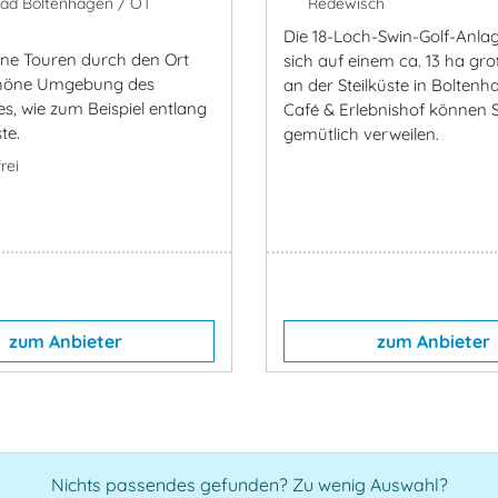
ad Boltenhagen / OT
Redewisch
Die 18-Loch-Swin-Golf-Anlag
ne Touren durch den Ort
sich auf einem ca. 13 ha gr
chöne Umgebung des
an der Steilküste in Boltenh
s, wie zum Beispiel entlang
Café & Erlebnishof können S
te.
gemütlich verweilen.
rei
zum Anbieter
zum Anbieter
Nichts passendes gefunden? Zu wenig Auswahl?