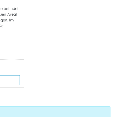
e befindet
oßen Areal
agen. Im
ie