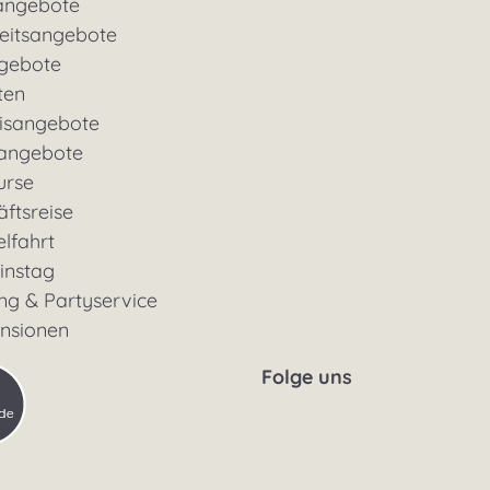
angebote
eitsangebote
gebote
ten
nisangebote
rangebote
urse
ftsreise
lfahrt
instag
ng & Partyservice
ensionen
Folge uns