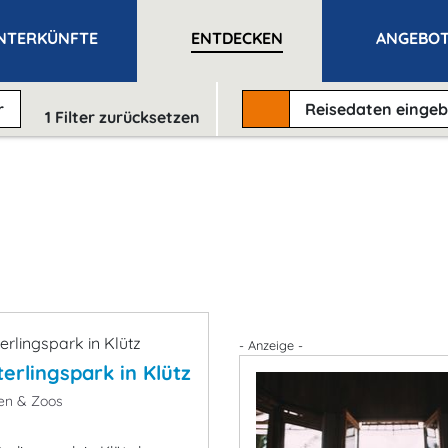
NTERKÜNFTE
ENTDECKEN
ANGEBO
r
Reisedaten
einge
1
Filter zurücksetzen
- Anzeige -
erlingspark in Klütz
en & Zoos