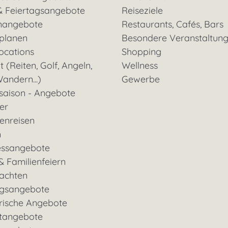
& Feiertagsangebote
Reiseziele
nangebote
Restaurants, Cafés, Bars
 planen
Besondere Veranstaltun
ocations
Shopping
t (Reiten, Golf, Angeln,
Wellness
andern...)
Gewerbe
saison - Angebote
ter
enreisen
n
essangebote
& Familienfeiern
achten
gsangebote
rische Angebote
tangebote