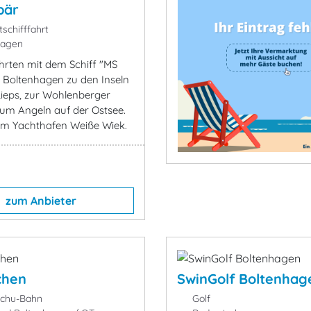
bär
schifffahrt
agen
hrten mit dem Schiff "MS
 Boltenhagen zu den Inseln
Lieps, zur Wohlenberger
um Angeln auf der Ostsee.
 im Yachthafen Weiße Wiek.
zum Anbieter
chen
SwinGolf Boltenhag
schu-Bahn
Golf